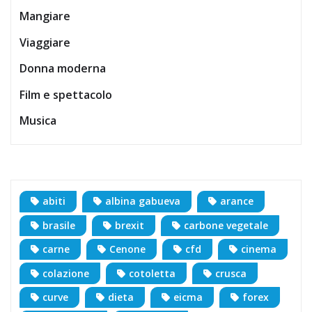
Mangiare
Viaggiare
Donna moderna
Film e spettacolo
Musica
abiti
albina gabueva
arance
brasile
brexit
carbone vegetale
carne
Cenone
cfd
cinema
colazione
cotoletta
crusca
curve
dieta
eicma
forex