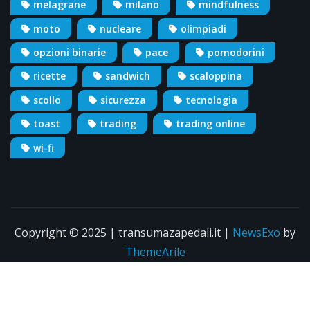
melagrane
milano
mindfulness
moto
nucleare
olimpiadi
opzioni binarie
pace
pomodorini
ricette
sandwich
scaloppina
scollo
sicurezza
tecnologia
toast
trading
trading online
wi-fi
Copyright © 2025 | transumazapedali.it
|
NewsExo
by
ThemeArile
Info
Pubblicità