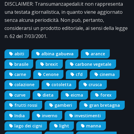
DISCLAIMER: Transumanzapedali.it non rappresenta
una testata giornalistica, in quanto viene aggiornato
senza alcuna periodicità. Non può, pertanto,
considerarsi un prodotto editoriale, ai sensi della legge
n. 62 del 7/03/2001.
abiti
albina gabueva
arance
brasile
brexit
carbone vegetale
carne
Cenone
cfd
cinema
colazione
cotoletta
crusca
curve
dieta
eicma
forex
frutti rossi
gamberi
gran bretagna
India
inverno
investimenti
lago dei cigni
light
manna