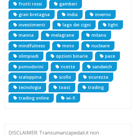
frutti rossi
gamberi
gran bretagna
India
inverno
investimenti
lago dei cigni
light
manna
melagrane
milano
mindfulness
moto
nucleare
olimpiadi
opzioni binarie
pace
pomodorini
ricette
sandwich
scaloppina
scollo
sicurezza
tecnologia
toast
trading
trading online
wi-fi
DISCLAIMER: Transumanzapedali.it non