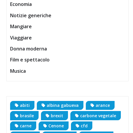
Economia
Notizie generiche
Mangiare
Viaggiare
Donna moderna
Film e spettacolo
Musica
abiti
albina gabueva
arance
brasile
brexit
carbone vegetale
carne
Cenone
cfd