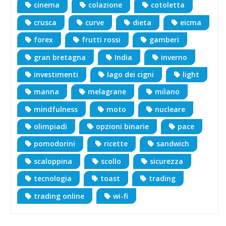
cinema
colazione
cotoletta
crusca
curve
dieta
eicma
forex
frutti rossi
gamberi
gran bretagna
India
inverno
investimenti
lago dei cigni
light
manna
melagrane
milano
mindfulness
moto
nucleare
olimpiadi
opzioni binarie
pace
pomodorini
ricette
sandwich
scaloppina
scollo
sicurezza
tecnologia
toast
trading
trading online
wi-fi