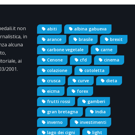
dali.it non
abiti
albina gabueva
nalistica, in
arance
brasile
brexit
nza alcuna
carbone vegetale
carne
to,
Cenone
cfd
cinema
oriale, ai
/03/2001.
colazione
cotoletta
crusca
curve
dieta
eicma
forex
frutti rossi
gamberi
gran bretagna
India
inverno
investimenti
lago dei cigni
light