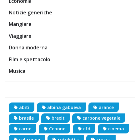
Economia
Notizie generiche
Mangiare
Viaggiare
Donna moderna
Film e spettacolo
Musica
abiti
albina gabueva
arance
brasile
brexit
carbone vegetale
carne
Cenone
cfd
cinema
colazione
cotoletta
crusca