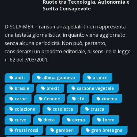
Ruote tra Tecnologia, Autonomia e
Scelta Consapevole
DISCLAIMER: Transumanzapedali.it non rappresenta
una testata giornalistica, in quanto viene aggiornato
senza alcuna periodicità. Non può, pertanto,
considerarsi un prodotto editoriale, ai sensi della legge
n. 62 del 7/03/2001.
abiti
albina gabueva
arance
brasile
brexit
carbone vegetale
carne
Cenone
cfd
cinema
colazione
cotoletta
crusca
curve
dieta
eicma
forex
frutti rossi
gamberi
gran bretagna