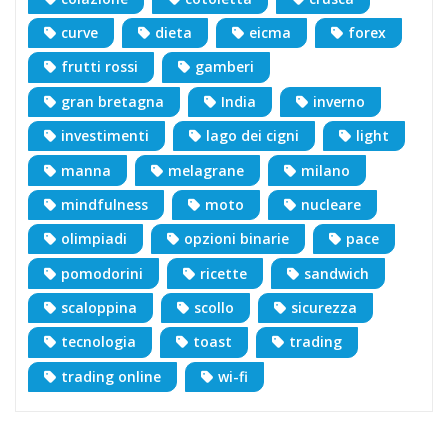
curve
dieta
eicma
forex
frutti rossi
gamberi
gran bretagna
India
inverno
investimenti
lago dei cigni
light
manna
melagrane
milano
mindfulness
moto
nucleare
olimpiadi
opzioni binarie
pace
pomodorini
ricette
sandwich
scaloppina
scollo
sicurezza
tecnologia
toast
trading
trading online
wi-fi