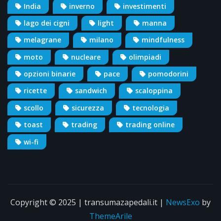
India
inverno
investimenti
lago dei cigni
light
manna
melagrane
milano
mindfulness
moto
nucleare
olimpiadi
opzioni binarie
pace
pomodorini
ricette
sandwich
scaloppina
scollo
sicurezza
tecnologia
toast
trading
trading online
wi-fi
Copyright © 2025 | transumazapedali.it
|
NewsExo
by
ThemeArile