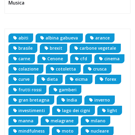
Musica
abiti
albina gabueva
arance
brasile
brexit
carbone vegetale
carne
Cenone
cfd
cinema
colazione
cotoletta
crusca
curve
dieta
eicma
forex
frutti rossi
gamberi
gran bretagna
India
inverno
investimenti
lago dei cigni
light
manna
melagrane
milano
mindfulness
moto
nucleare