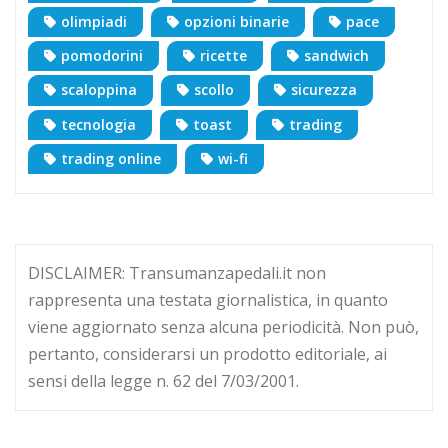
olimpiadi
opzioni binarie
pace
pomodorini
ricette
sandwich
scaloppina
scollo
sicurezza
tecnologia
toast
trading
trading online
wi-fi
DISCLAIMER: Transumanzapedali.it non
rappresenta una testata giornalistica, in quanto
viene aggiornato senza alcuna periodicità. Non può,
pertanto, considerarsi un prodotto editoriale, ai
sensi della legge n. 62 del 7/03/2001.