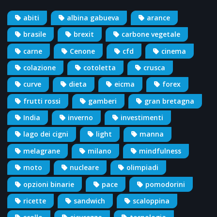
abiti
albina gabueva
arance
brasile
brexit
carbone vegetale
carne
Cenone
cfd
cinema
colazione
cotoletta
crusca
curve
dieta
eicma
forex
frutti rossi
gamberi
gran bretagna
India
inverno
investimenti
lago dei cigni
light
manna
melagrane
milano
mindfulness
moto
nucleare
olimpiadi
opzioni binarie
pace
pomodorini
ricette
sandwich
scaloppina