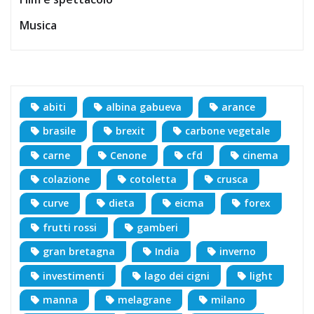
Musica
abiti
albina gabueva
arance
brasile
brexit
carbone vegetale
carne
Cenone
cfd
cinema
colazione
cotoletta
crusca
curve
dieta
eicma
forex
frutti rossi
gamberi
gran bretagna
India
inverno
investimenti
lago dei cigni
light
manna
melagrane
milano