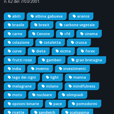
n. 62 del 7/03/2001.
abiti
albina gabueva
arance
brasile
brexit
carbone vegetale
carne
Cenone
cfd
cinema
colazione
cotoletta
crusca
curve
dieta
eicma
forex
frutti rossi
gamberi
gran bretagna
India
inverno
investimenti
lago dei cigni
light
manna
melagrane
milano
mindfulness
moto
nucleare
olimpiadi
opzioni binarie
pace
pomodorini
ricette
sandwich
scaloppina