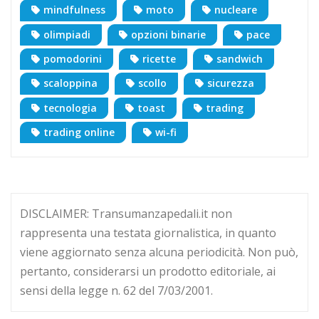
mindfulness
moto
nucleare
olimpiadi
opzioni binarie
pace
pomodorini
ricette
sandwich
scaloppina
scollo
sicurezza
tecnologia
toast
trading
trading online
wi-fi
DISCLAIMER: Transumanzapedali.it non
rappresenta una testata giornalistica, in quanto
viene aggiornato senza alcuna periodicità. Non può,
pertanto, considerarsi un prodotto editoriale, ai
sensi della legge n. 62 del 7/03/2001.