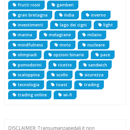
frutti rossi
gamberi
gran bretagna
India
inverno
investimenti
lago dei cigni
light
manna
melagrane
milano
mindfulness
moto
nucleare
olimpiadi
opzioni binarie
pace
pomodorini
ricette
sandwich
scaloppina
scollo
sicurezza
tecnologia
toast
trading
trading online
wi-fi
DISCLAIMER: Transumanzapedali.it non