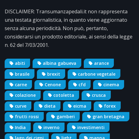
DISCLAIMER: Transumanzapedali.it non rappresenta
una testata giornalistica, in quanto viene aggiornato
senza alcuna periodicità. Non può, pertanto,
considerarsi un prodotto editoriale, ai sensi della legge
n. 62 del 7/03/2001.
abiti
albina gabueva
arance
brasile
brexit
carbone vegetale
carne
Cenone
cfd
cinema
colazione
cotoletta
crusca
curve
dieta
eicma
forex
frutti rossi
gamberi
gran bretagna
India
inverno
investimenti
lago dei cigni
light
manna