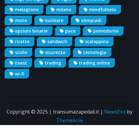
melagrane
milano
mindfulness
moto
nucleare
olimpiadi
opzioni binarie
pace
pomodorini
ricette
sandwich
scaloppina
scollo
sicurezza
tecnologia
toast
trading
trading online
wi-fi
Copyright © 2025 | transumazapedali.it
|
NewsExo
by
ThemeArile
Info
Pubblicità