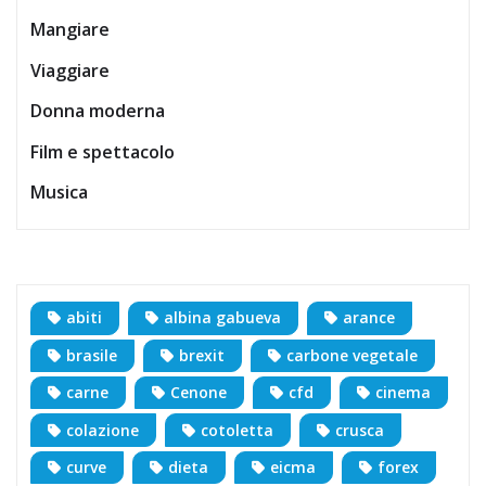
Mangiare
Viaggiare
Donna moderna
Film e spettacolo
Musica
abiti
albina gabueva
arance
brasile
brexit
carbone vegetale
carne
Cenone
cfd
cinema
colazione
cotoletta
crusca
curve
dieta
eicma
forex