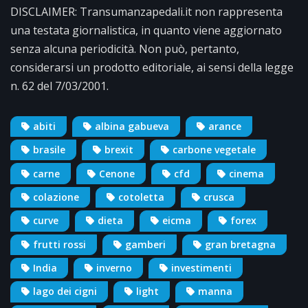
DISCLAIMER: Transumanzapedali.it non rappresenta
una testata giornalistica, in quanto viene aggiornato
senza alcuna periodicità. Non può, pertanto,
considerarsi un prodotto editoriale, ai sensi della legge
n. 62 del 7/03/2001.
abiti
albina gabueva
arance
brasile
brexit
carbone vegetale
carne
Cenone
cfd
cinema
colazione
cotoletta
crusca
curve
dieta
eicma
forex
frutti rossi
gamberi
gran bretagna
India
inverno
investimenti
lago dei cigni
light
manna