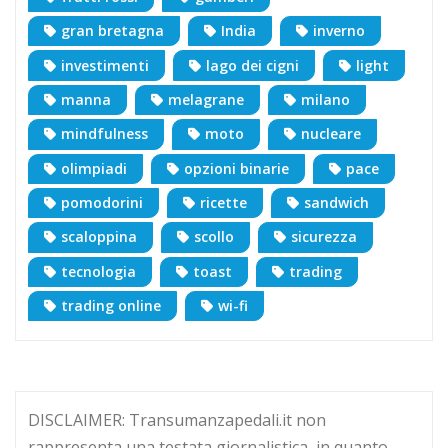
gran bretagna
India
inverno
investimenti
lago dei cigni
light
manna
melagrane
milano
mindfulness
moto
nucleare
olimpiadi
opzioni binarie
pace
pomodorini
ricette
sandwich
scaloppina
scollo
sicurezza
tecnologia
toast
trading
trading online
wi-fi
DISCLAIMER: Transumanzapedali.it non
rappresenta una testata giornalistica, in quanto