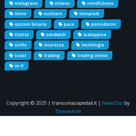
melagrane
milano
mindfulness
moto
nucleare
olimpiadi
opzioni binarie
pace
pomodorini
ricette
sandwich
scaloppina
scollo
sicurezza
tecnologia
toast
trading
trading online
wi-fi
Copyright © 2025 | transumazapedali.it
|
NewsExo
by
ThemeArile
Info
Pubblicità