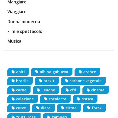
Mangiare
Viaggiare
Donna moderna
Film e spettacolo
Musica
abiti
albina gabueva
arance
brasile
brexit
carbone vegetale
carne
Cenone
cfd
cinema
colazione
cotoletta
crusca
curve
dieta
eicma
forex
frutti rossi
gamberi