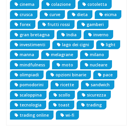
cinema
colazione
cotoletta
crusca
curve
dieta
eicma
forex
frutti rossi
gamberi
gran bretagna
India
inverno
investimenti
lago dei cigni
light
manna
melagrane
milano
mindfulness
moto
nucleare
olimpiadi
opzioni binarie
pace
pomodorini
ricette
sandwich
scaloppina
scollo
sicurezza
tecnologia
toast
trading
trading online
wi-fi