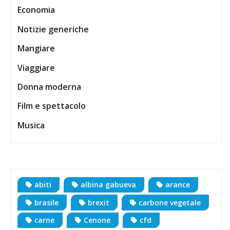
Economia
Notizie generiche
Mangiare
Viaggiare
Donna moderna
Film e spettacolo
Musica
abiti
albina gabueva
arance
brasile
brexit
carbone vegetale
carne
Cenone
cfd