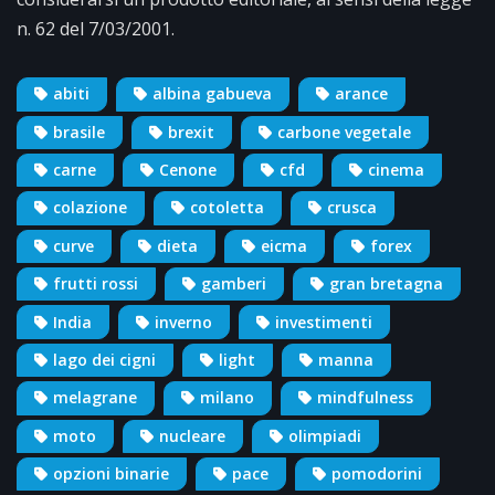
n. 62 del 7/03/2001.
abiti
albina gabueva
arance
brasile
brexit
carbone vegetale
carne
Cenone
cfd
cinema
colazione
cotoletta
crusca
curve
dieta
eicma
forex
frutti rossi
gamberi
gran bretagna
India
inverno
investimenti
lago dei cigni
light
manna
melagrane
milano
mindfulness
moto
nucleare
olimpiadi
opzioni binarie
pace
pomodorini