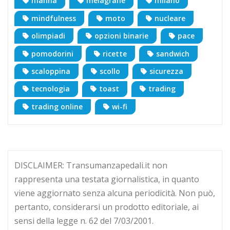
manna
melagrane
milano
mindfulness
moto
nucleare
olimpiadi
opzioni binarie
pace
pomodorini
ricette
sandwich
scaloppina
scollo
sicurezza
tecnologia
toast
trading
trading online
wi-fi
DISCLAIMER: Transumanzapedali.it non
rappresenta una testata giornalistica, in quanto
viene aggiornato senza alcuna periodicità. Non può,
pertanto, considerarsi un prodotto editoriale, ai
sensi della legge n. 62 del 7/03/2001.