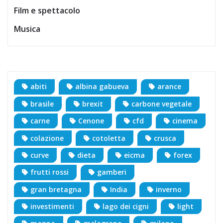
Film e spettacolo
Musica
abiti
albina gabueva
arance
brasile
brexit
carbone vegetale
carne
Cenone
cfd
cinema
colazione
cotoletta
crusca
curve
dieta
eicma
forex
frutti rossi
gamberi
gran bretagna
India
inverno
investimenti
lago dei cigni
light