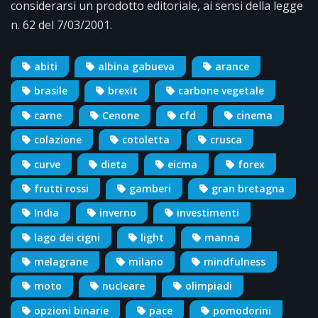
considerarsi un prodotto editoriale, ai sensi della legge
n. 62 del 7/03/2001.
abiti
albina gabueva
arance
brasile
brexit
carbone vegetale
carne
Cenone
cfd
cinema
colazione
cotoletta
crusca
curve
dieta
eicma
forex
frutti rossi
gamberi
gran bretagna
India
inverno
investimenti
lago dei cigni
light
manna
melagrane
milano
mindfulness
moto
nucleare
olimpiadi
opzioni binarie
pace
pomodorini