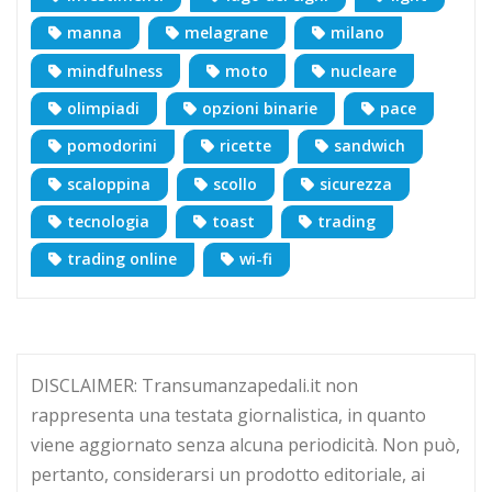
manna
melagrane
milano
mindfulness
moto
nucleare
olimpiadi
opzioni binarie
pace
pomodorini
ricette
sandwich
scaloppina
scollo
sicurezza
tecnologia
toast
trading
trading online
wi-fi
DISCLAIMER: Transumanzapedali.it non
rappresenta una testata giornalistica, in quanto
viene aggiornato senza alcuna periodicità. Non può,
pertanto, considerarsi un prodotto editoriale, ai