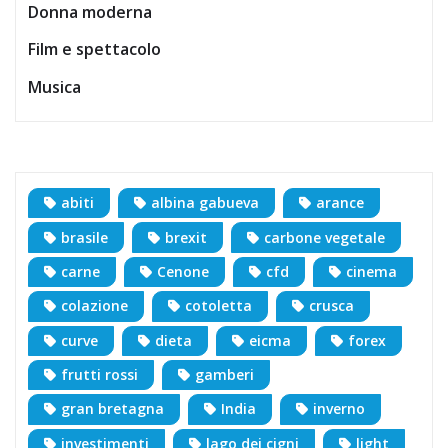
Donna moderna
Film e spettacolo
Musica
abiti
albina gabueva
arance
brasile
brexit
carbone vegetale
carne
Cenone
cfd
cinema
colazione
cotoletta
crusca
curve
dieta
eicma
forex
frutti rossi
gamberi
gran bretagna
India
inverno
investimenti
lago dei cigni
light