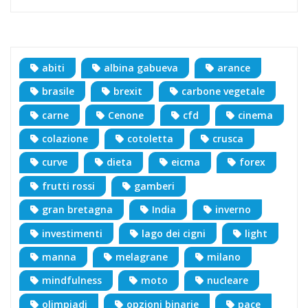
abiti
albina gabueva
arance
brasile
brexit
carbone vegetale
carne
Cenone
cfd
cinema
colazione
cotoletta
crusca
curve
dieta
eicma
forex
frutti rossi
gamberi
gran bretagna
India
inverno
investimenti
lago dei cigni
light
manna
melagrane
milano
mindfulness
moto
nucleare
olimpiadi
opzioni binarie
pace