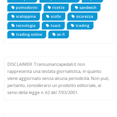
pomodorini
ricette
sandwich
scaloppina
scollo
sicurezza
tecnologia
toast
trading
trading online
wi-fi
DISCLAIMER: Transumanzapedali.it non
rappresenta una testata giornalistica, in quanto
viene aggiornato senza alcuna periodicità. Non può,
pertanto, considerarsi un prodotto editoriale, ai
sensi della legge n. 62 del 7/03/2001.