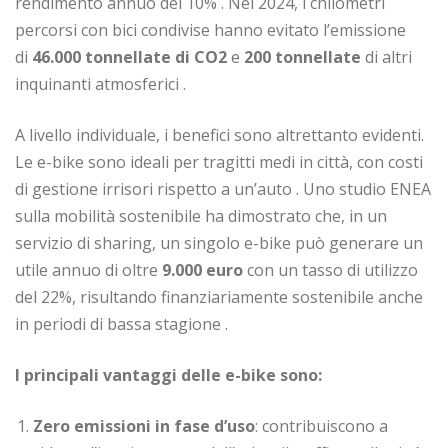
rendimento annuo del 10%
. Nel 2024, i chilometri
percorsi con bici condivise hanno evitato l’emissione
di
46.000 tonnellate di CO2
e
200 tonnellate
di altri
inquinanti atmosferici
.
A livello individuale, i benefici sono altrettanto evidenti.
Le e-bike sono ideali per tragitti medi in città, con costi
di gestione irrisori rispetto a un’auto
. Uno studio ENEA
sulla mobilità sostenibile ha dimostrato che, in un
servizio di sharing, un singolo e-bike può generare un
utile annuo di oltre
9.000 euro
con un tasso di utilizzo
del 22%, risultando finanziariamente sostenibile anche
in periodi di bassa stagione
.
I principali vantaggi delle e-bike sono:
Zero emissioni in fase d’uso
: contribuiscono a