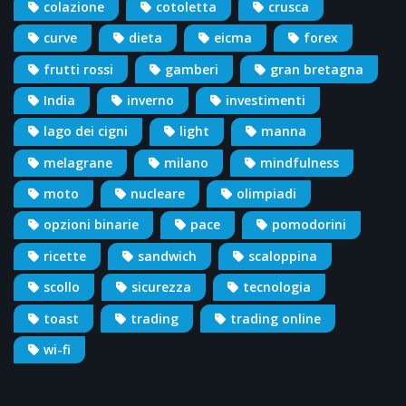
colazione
cotoletta
crusca
curve
dieta
eicma
forex
frutti rossi
gamberi
gran bretagna
India
inverno
investimenti
lago dei cigni
light
manna
melagrane
milano
mindfulness
moto
nucleare
olimpiadi
opzioni binarie
pace
pomodorini
ricette
sandwich
scaloppina
scollo
sicurezza
tecnologia
toast
trading
trading online
wi-fi