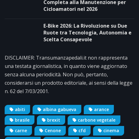
Completa alla Manutenzione per
Cicloamatori nel 2026
E-Bike 2026: La Rivoluzione su Due
Ruote tra Tecnologia, Autonomia e
Scelta Consapevole
DISCLAIMER: Transumanzapedali.it non rappresenta
una testata giornalistica, in quanto viene aggiornato
senza alcuna periodicità. Non può, pertanto,
considerarsi un prodotto editoriale, ai sensi della legge
n. 62 del 7/03/2001.
abiti
albina gabueva
arance
brasile
brexit
carbone vegetale
carne
Cenone
cfd
cinema