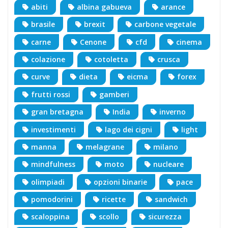
abiti
albina gabueva
arance
brasile
brexit
carbone vegetale
carne
Cenone
cfd
cinema
colazione
cotoletta
crusca
curve
dieta
eicma
forex
frutti rossi
gamberi
gran bretagna
India
inverno
investimenti
lago dei cigni
light
manna
melagrane
milano
mindfulness
moto
nucleare
olimpiadi
opzioni binarie
pace
pomodorini
ricette
sandwich
scaloppina
scollo
sicurezza