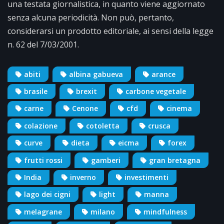
una testata giornalistica, in quanto viene aggiornato
senza alcuna periodicità. Non può, pertanto,
considerarsi un prodotto editoriale, ai sensi della legge
n. 62 del 7/03/2001.
abiti
albina gabueva
arance
brasile
brexit
carbone vegetale
carne
Cenone
cfd
cinema
colazione
cotoletta
crusca
curve
dieta
eicma
forex
frutti rossi
gamberi
gran bretagna
India
inverno
investimenti
lago dei cigni
light
manna
melagrane
milano
mindfulness