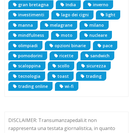
gran bretagna
India
inverno
investimenti
lago dei cigni
light
manna
melagrane
milano
mindfulness
moto
nucleare
olimpiadi
opzioni binarie
pace
pomodorini
ricette
sandwich
scaloppina
scollo
sicurezza
tecnologia
toast
trading
trading online
wi-fi
DISCLAIMER: Transumanzapedali.it non
rappresenta una testata giornalistica, in quanto