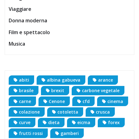
Viaggiare
Donna moderna
Film e spettacolo
Musica
abiti
albina gabueva
arance
brasile
brexit
carbone vegetale
carne
Cenone
cfd
cinema
colazione
cotoletta
crusca
curve
dieta
eicma
forex
frutti rossi
gamberi