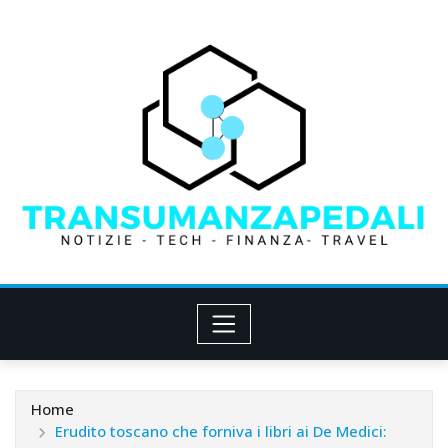
Skip
to
content
Home
Erudito toscano che forniva i libri ai De Medici: