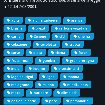
considerarsi un prodotto editoriale, ai sensi della legge
n. 62 del 7/03/2001.
abiti
albina gabueva
arance
brasile
brexit
carbone vegetale
carne
Cenone
cfd
cinema
colazione
cotoletta
crusca
curve
dieta
eicma
forex
frutti rossi
gamberi
gran bretagna
India
inverno
investimenti
lago dei cigni
light
manna
melagrane
milano
mindfulness
moto
nucleare
olimpiadi
opzioni binarie
pace
pomodorini