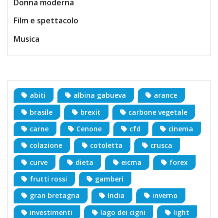
Donna moderna
Film e spettacolo
Musica
abiti
albina gabueva
arance
brasile
brexit
carbone vegetale
carne
Cenone
cfd
cinema
colazione
cotoletta
crusca
curve
dieta
eicma
forex
frutti rossi
gamberi
gran bretagna
India
inverno
investimenti
lago dei cigni
light