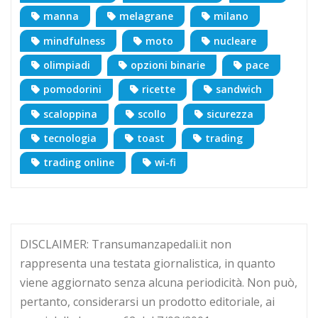
manna
melagrane
milano
mindfulness
moto
nucleare
olimpiadi
opzioni binarie
pace
pomodorini
ricette
sandwich
scaloppina
scollo
sicurezza
tecnologia
toast
trading
trading online
wi-fi
DISCLAIMER: Transumanzapedali.it non
rappresenta una testata giornalistica, in quanto
viene aggiornato senza alcuna periodicità. Non può,
pertanto, considerarsi un prodotto editoriale, ai