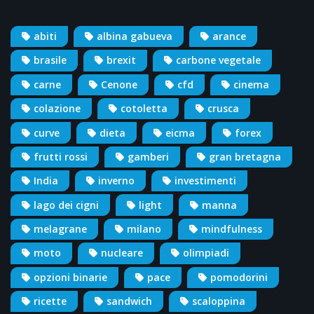
abiti
albina gabueva
arance
brasile
brexit
carbone vegetale
carne
Cenone
cfd
cinema
colazione
cotoletta
crusca
curve
dieta
eicma
forex
frutti rossi
gamberi
gran bretagna
India
inverno
investimenti
lago dei cigni
light
manna
melagrane
milano
mindfulness
moto
nucleare
olimpiadi
opzioni binarie
pace
pomodorini
ricette
sandwich
scaloppina