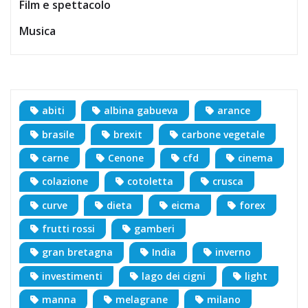
Film e spettacolo
Musica
abiti
albina gabueva
arance
brasile
brexit
carbone vegetale
carne
Cenone
cfd
cinema
colazione
cotoletta
crusca
curve
dieta
eicma
forex
frutti rossi
gamberi
gran bretagna
India
inverno
investimenti
lago dei cigni
light
manna
melagrane
milano