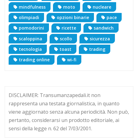
mindfulness
moto
nucleare
olimpiadi
opzioni binarie
pace
pomodorini
ricette
sandwich
scaloppina
scollo
sicurezza
tecnologia
toast
trading
trading online
wi-fi
DISCLAIMER: Transumanzapedali.it non
rappresenta una testata giornalistica, in quanto
viene aggiornato senza alcuna periodicità. Non può,
pertanto, considerarsi un prodotto editoriale, ai
sensi della legge n. 62 del 7/03/2001.