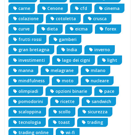
carne
Cenone
cfd
cinema
colazione
cotoletta
crusca
curve
dieta
eicma
forex
frutti rossi
gamberi
gran bretagna
India
inverno
investimenti
lago dei cigni
light
manna
melagrane
milano
mindfulness
moto
nucleare
olimpiadi
opzioni binarie
pace
pomodorini
ricette
sandwich
scaloppina
scollo
sicurezza
tecnologia
toast
trading
trading online
wi-fi