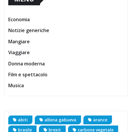
Economia
Notizie generiche
Mangiare
Viaggiare
Donna moderna
Film e spettacolo
Musica
abiti
albina gabueva
arance
brasile
brexit
carbone vegetale