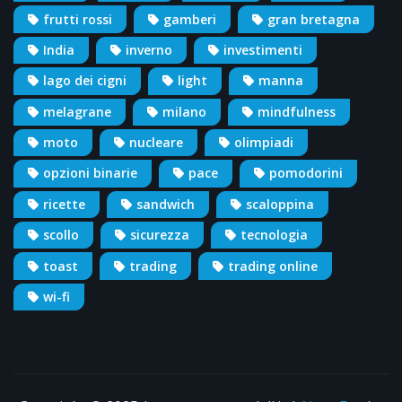
frutti rossi
gamberi
gran bretagna
India
inverno
investimenti
lago dei cigni
light
manna
melagrane
milano
mindfulness
moto
nucleare
olimpiadi
opzioni binarie
pace
pomodorini
ricette
sandwich
scaloppina
scollo
sicurezza
tecnologia
toast
trading
trading online
wi-fi