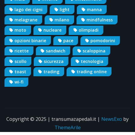
lago dei cigni
light
manna
melagrane
milano
mindfulness
moto
nucleare
olimpiadi
opzioni binarie
pace
pomodorini
ricette
sandwich
scaloppina
scollo
sicurezza
tecnologia
toast
trading
trading online
wi-fi
Copyright © 2025 | transumazapedali.it
|
NewsExo
by
ThemeArile