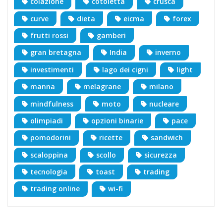
colazione
cotoletta
crusca
curve
dieta
eicma
forex
frutti rossi
gamberi
gran bretagna
India
inverno
investimenti
lago dei cigni
light
manna
melagrane
milano
mindfulness
moto
nucleare
olimpiadi
opzioni binarie
pace
pomodorini
ricette
sandwich
scaloppina
scollo
sicurezza
tecnologia
toast
trading
trading online
wi-fi