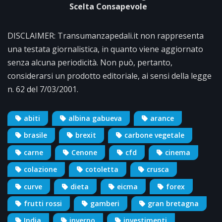
Scelta Consapevole
DISCLAIMER: Transumanzapedali.it non rappresenta
una testata giornalistica, in quanto viene aggiornato
senza alcuna periodicità. Non può, pertanto,
considerarsi un prodotto editoriale, ai sensi della legge
n. 62 del 7/03/2001.
abiti
albina gabueva
arance
brasile
brexit
carbone vegetale
carne
Cenone
cfd
cinema
colazione
cotoletta
crusca
curve
dieta
eicma
forex
frutti rossi
gamberi
gran bretagna
India
inverno
investimenti