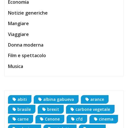
Economia
Notizie generiche
Mangiare
Viaggiare
Donna moderna
Film e spettacolo
Musica
abiti
albina gabueva
arance
brasile
brexit
carbone vegetale
carne
Cenone
cfd
cinema