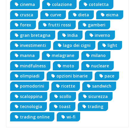
cinema
colazione
cotoletta
crusca
curve
dieta
eicma
forex
frutti rossi
gamberi
gran bretagna
India
inverno
investimenti
lago dei cigni
light
manna
melagrane
milano
mindfulness
moto
nucleare
olimpiadi
opzioni binarie
pace
pomodorini
ricette
sandwich
scaloppina
scollo
sicurezza
tecnologia
toast
trading
trading online
wi-fi