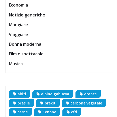
Economia
Notizie generiche
Mangiare
Viaggiare
Donna moderna
Film e spettacolo
Musica
abiti
albina gabueva
arance
brasile
brexit
carbone vegetale
carne
Cenone
cfd