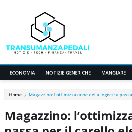
Skip
to
content
ECONOMIA
NOTIZIE GENERICHE
MANGIARE
Home
Magazzino: l’ottimizzazione della logistica passa 
Magazzino: l’ottimizza
passa per il carello e