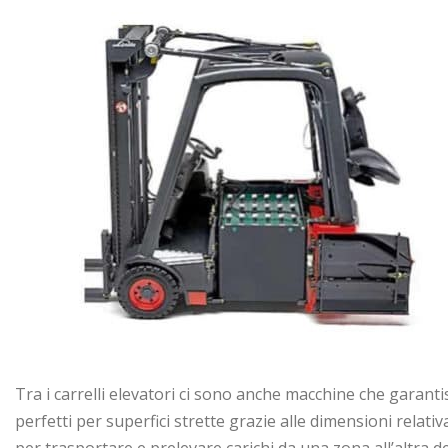
Tra i carrelli elevatori ci sono anche macchine che garantis
perfetti per superfici strette grazie alle dimensioni relat
per trasportare e prelevare carichi da una zona all’altra 