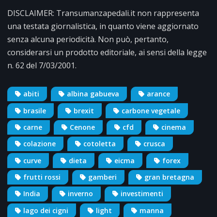
DISCLAIMER: Transumanzapedali.it non rappresenta
una testata giornalistica, in quanto viene aggiornato
senza alcuna periodicità. Non può, pertanto,
considerarsi un prodotto editoriale, ai sensi della legge
n. 62 del 7/03/2001.
abiti
albina gabueva
arance
brasile
brexit
carbone vegetale
carne
Cenone
cfd
cinema
colazione
cotoletta
crusca
curve
dieta
eicma
forex
frutti rossi
gamberi
gran bretagna
India
inverno
investimenti
lago dei cigni
light
manna