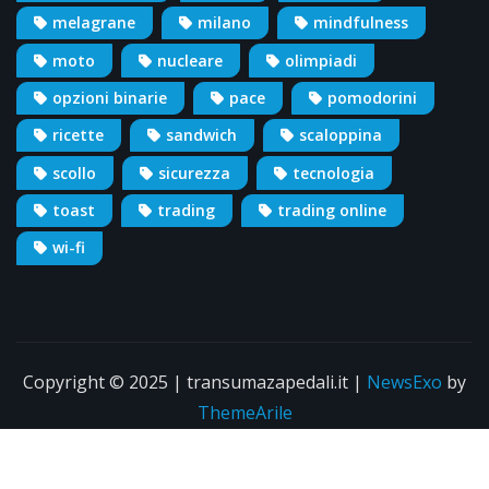
melagrane
milano
mindfulness
moto
nucleare
olimpiadi
opzioni binarie
pace
pomodorini
ricette
sandwich
scaloppina
scollo
sicurezza
tecnologia
toast
trading
trading online
wi-fi
Copyright © 2025 | transumazapedali.it
|
NewsExo
by
ThemeArile
Info
Pubblicità