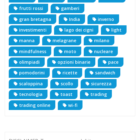
frutti rossi
gamberi
gran bretagna
India
inverno
investimenti
lago dei cigni
light
manna
melagrane
milano
mindfulness
moto
nucleare
olimpiadi
opzioni binarie
pace
pomodorini
ricette
sandwich
scaloppina
scollo
sicurezza
tecnologia
toast
trading
trading online
wi-fi