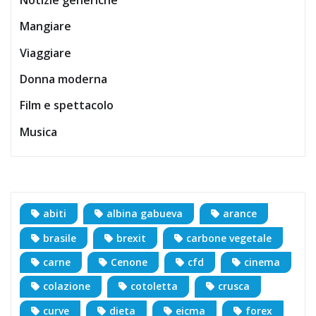
Notizie generiche
Mangiare
Viaggiare
Donna moderna
Film e spettacolo
Musica
abiti
albina gabueva
arance
brasile
brexit
carbone vegetale
carne
Cenone
cfd
cinema
colazione
cotoletta
crusca
curve
dieta
eicma
forex