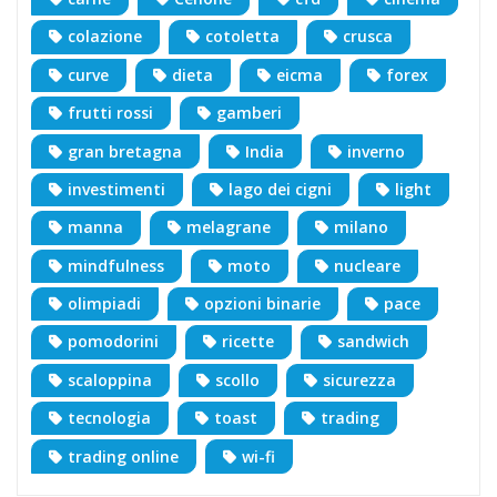
colazione
cotoletta
crusca
curve
dieta
eicma
forex
frutti rossi
gamberi
gran bretagna
India
inverno
investimenti
lago dei cigni
light
manna
melagrane
milano
mindfulness
moto
nucleare
olimpiadi
opzioni binarie
pace
pomodorini
ricette
sandwich
scaloppina
scollo
sicurezza
tecnologia
toast
trading
trading online
wi-fi