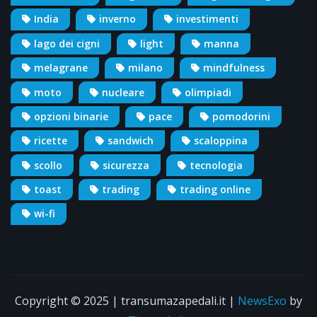
India
inverno
investimenti
lago dei cigni
light
manna
melagrane
milano
mindfulness
moto
nucleare
olimpiadi
opzioni binarie
pace
pomodorini
ricette
sandwich
scaloppina
scollo
sicurezza
tecnologia
toast
trading
trading online
wi-fi
Copyright © 2025 | transumazapedali.it
|
NewsExo
by