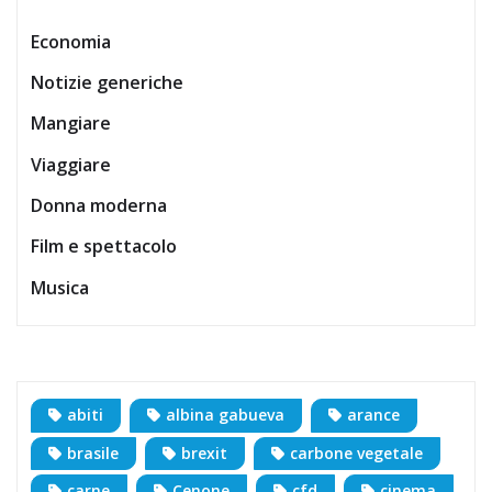
Economia
Notizie generiche
Mangiare
Viaggiare
Donna moderna
Film e spettacolo
Musica
abiti
albina gabueva
arance
brasile
brexit
carbone vegetale
carne
Cenone
cfd
cinema