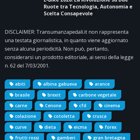
Ruote tra Tecnologia, Autonomia e
Scelta Consapevole
DISCLAIMER: Transumanzapedali.it non rappresenta
una testata giornalistica, in quanto viene aggiornato
senza alcuna periodicità. Non può, pertanto,
considerarsi un prodotto editoriale, ai sensi della legge
n. 62 del 7/03/2001.
abiti
albina gabueva
arance
brasile
brexit
carbone vegetale
carne
Cenone
cfd
cinema
colazione
cotoletta
crusca
curve
dieta
eicma
forex
frutti rossi
gamberi
gran bretagna