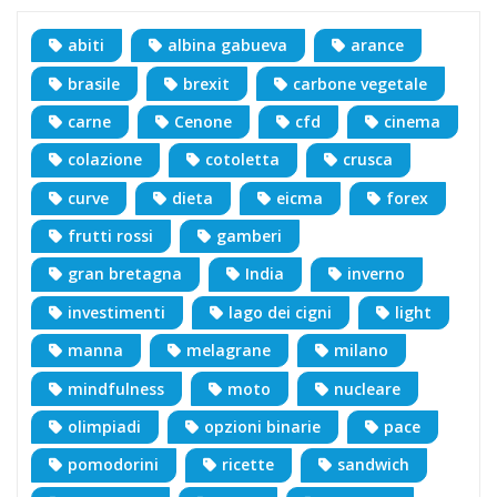
abiti
albina gabueva
arance
brasile
brexit
carbone vegetale
carne
Cenone
cfd
cinema
colazione
cotoletta
crusca
curve
dieta
eicma
forex
frutti rossi
gamberi
gran bretagna
India
inverno
investimenti
lago dei cigni
light
manna
melagrane
milano
mindfulness
moto
nucleare
olimpiadi
opzioni binarie
pace
pomodorini
ricette
sandwich