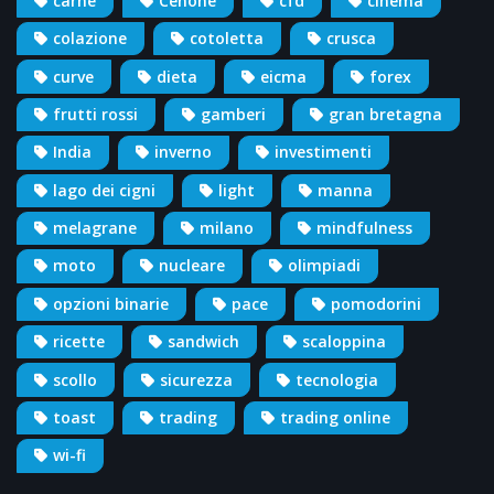
carne
Cenone
cfd
cinema
colazione
cotoletta
crusca
curve
dieta
eicma
forex
frutti rossi
gamberi
gran bretagna
India
inverno
investimenti
lago dei cigni
light
manna
melagrane
milano
mindfulness
moto
nucleare
olimpiadi
opzioni binarie
pace
pomodorini
ricette
sandwich
scaloppina
scollo
sicurezza
tecnologia
toast
trading
trading online
wi-fi