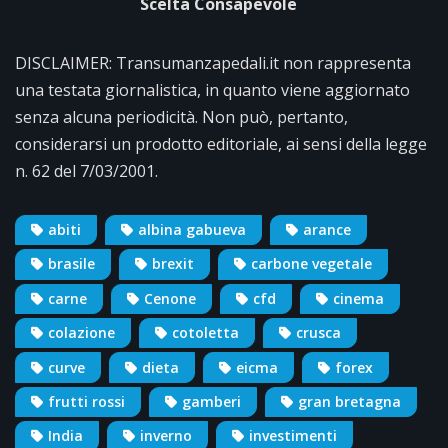
Scelta Consapevole
DISCLAIMER: Transumanzapedali.it non rappresenta
una testata giornalistica, in quanto viene aggiornato
senza alcuna periodicità. Non può, pertanto,
considerarsi un prodotto editoriale, ai sensi della legge
n. 62 del 7/03/2001.
abiti
albina gabueva
arance
brasile
brexit
carbone vegetale
carne
Cenone
cfd
cinema
colazione
cotoletta
crusca
curve
dieta
eicma
forex
frutti rossi
gamberi
gran bretagna
India
inverno
investimenti