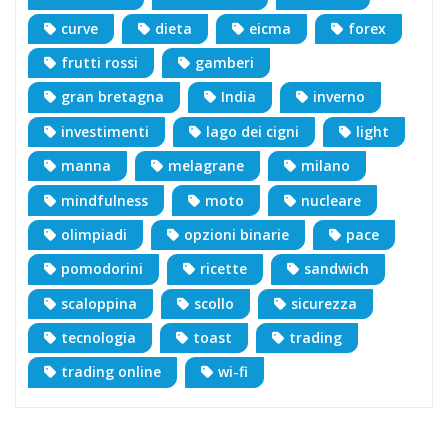
curve
dieta
eicma
forex
frutti rossi
gamberi
gran bretagna
India
inverno
investimenti
lago dei cigni
light
manna
melagrane
milano
mindfulness
moto
nucleare
olimpiadi
opzioni binarie
pace
pomodorini
ricette
sandwich
scaloppina
scollo
sicurezza
tecnologia
toast
trading
trading online
wi-fi