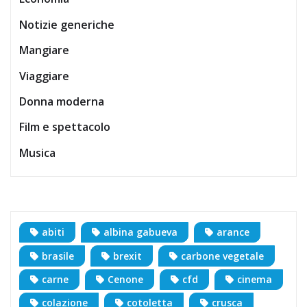
Notizie generiche
Mangiare
Viaggiare
Donna moderna
Film e spettacolo
Musica
abiti
albina gabueva
arance
brasile
brexit
carbone vegetale
carne
Cenone
cfd
cinema
colazione
cotoletta
crusca