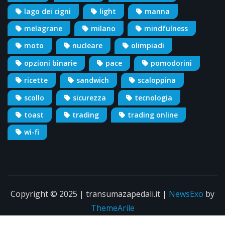
lago dei cigni
light
manna
melagrane
milano
mindfulness
moto
nucleare
olimpiadi
opzioni binarie
pace
pomodorini
ricette
sandwich
scaloppina
scollo
sicurezza
tecnologia
toast
trading
trading online
wi-fi
Copyright © 2025 | transumazapedali.it
|
NewsExo
by
ThemeArile