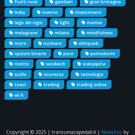
frutti rossi
gamberi
gran bretagna
India
inverno
investimenti
lago dei cigni
light
manna
melagrane
milano
mindfulness
moto
nucleare
olimpiadi
opzioni binarie
pace
pomodorini
ricette
sandwich
scaloppina
scollo
sicurezza
tecnologia
toast
trading
trading online
wi-fi
Copyright © 2025 | transumazapedali.it
|
NewsExo
by