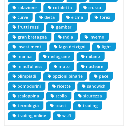
colazione
cotoletta
crusca
curve
dieta
eicma
forex
frutti rossi
gamberi
gran bretagna
India
inverno
investimenti
lago dei cigni
light
manna
melagrane
milano
mindfulness
moto
nucleare
olimpiadi
opzioni binarie
pace
pomodorini
ricette
sandwich
scaloppina
scollo
sicurezza
tecnologia
toast
trading
trading online
wi-fi