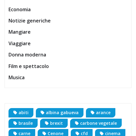
Economia
Notizie generiche
Mangiare
Viaggiare
Donna moderna
Film e spettacolo
Musica
abiti
albina gabueva
arance
brasile
brexit
carbone vegetale
carne
Cenone
cfd
cinema