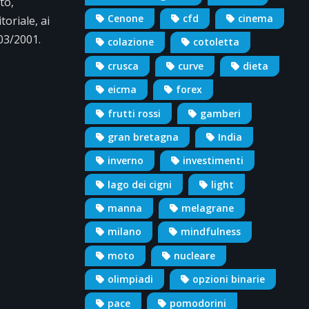
to,
Cenone
cfd
cinema
oriale, ai
/03/2001.
colazione
cotoletta
crusca
curve
dieta
eicma
forex
frutti rossi
gamberi
gran bretagna
India
inverno
investimenti
lago dei cigni
light
manna
melagrane
milano
mindfulness
moto
nucleare
olimpiadi
opzioni binarie
pace
pomodorini