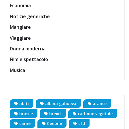
Economia
Notizie generiche
Mangiare
Viaggiare
Donna moderna
Film e spettacolo
Musica
abiti
albina gabueva
arance
brasile
brexit
carbone vegetale
carne
Cenone
cfd