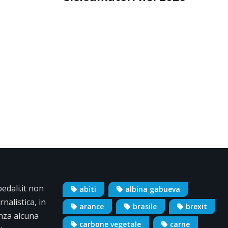
dali.it non
abiti
albina gabueva
nalistica, in
arance
brasile
brexit
nza alcuna
carbone vegetale
carne