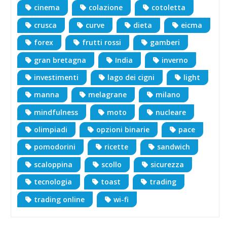
cinema
colazione
cotoletta
crusca
curve
dieta
eicma
forex
frutti rossi
gamberi
gran bretagna
India
inverno
investimenti
lago dei cigni
light
manna
melagrane
milano
mindfulness
moto
nucleare
olimpiadi
opzioni binarie
pace
pomodorini
ricette
sandwich
scaloppina
scollo
sicurezza
tecnologia
toast
trading
trading online
wi-fi