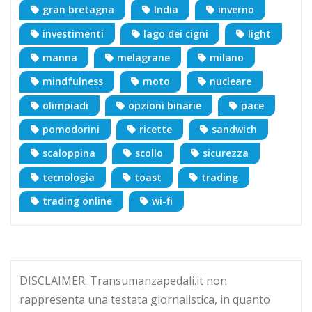
gran bretagna
India
inverno
investimenti
lago dei cigni
light
manna
melagrane
milano
mindfulness
moto
nucleare
olimpiadi
opzioni binarie
pace
pomodorini
ricette
sandwich
scaloppina
scollo
sicurezza
tecnologia
toast
trading
trading online
wi-fi
DISCLAIMER: Transumanzapedali.it non
rappresenta una testata giornalistica, in quanto