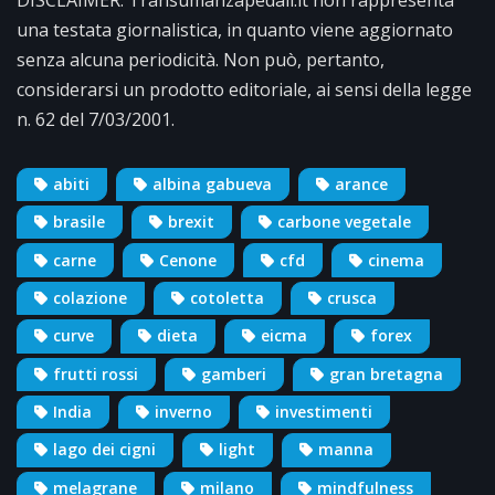
una testata giornalistica, in quanto viene aggiornato
senza alcuna periodicità. Non può, pertanto,
considerarsi un prodotto editoriale, ai sensi della legge
n. 62 del 7/03/2001.
abiti
albina gabueva
arance
brasile
brexit
carbone vegetale
carne
Cenone
cfd
cinema
colazione
cotoletta
crusca
curve
dieta
eicma
forex
frutti rossi
gamberi
gran bretagna
India
inverno
investimenti
lago dei cigni
light
manna
melagrane
milano
mindfulness