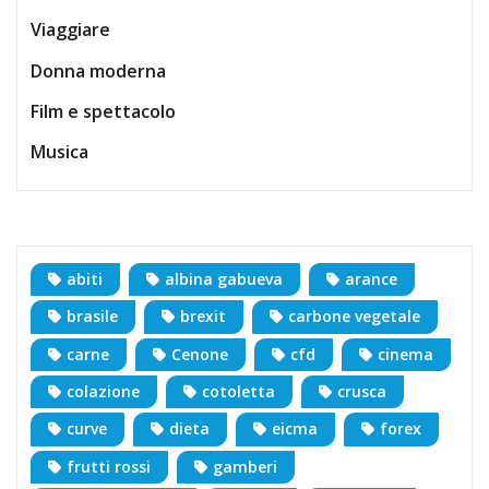
Viaggiare
Donna moderna
Film e spettacolo
Musica
abiti
albina gabueva
arance
brasile
brexit
carbone vegetale
carne
Cenone
cfd
cinema
colazione
cotoletta
crusca
curve
dieta
eicma
forex
frutti rossi
gamberi