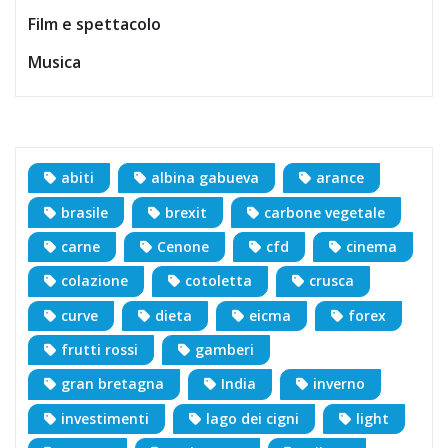
Film e spettacolo
Musica
abiti
albina gabueva
arance
brasile
brexit
carbone vegetale
carne
Cenone
cfd
cinema
colazione
cotoletta
crusca
curve
dieta
eicma
forex
frutti rossi
gamberi
gran bretagna
India
inverno
investimenti
lago dei cigni
light