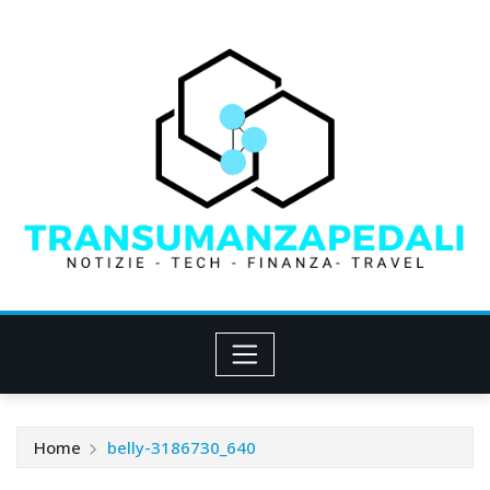
Skip
to
content
Home
belly-3186730_640