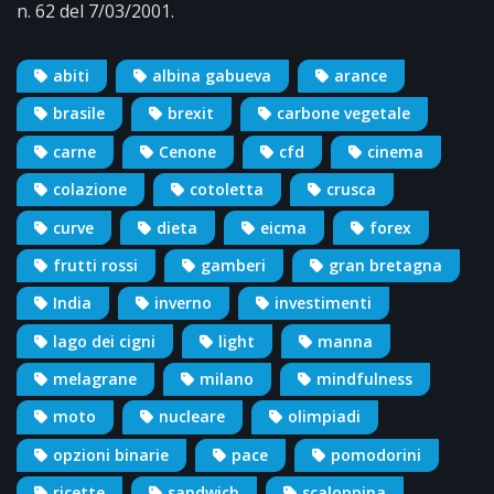
n. 62 del 7/03/2001.
abiti
albina gabueva
arance
brasile
brexit
carbone vegetale
carne
Cenone
cfd
cinema
colazione
cotoletta
crusca
curve
dieta
eicma
forex
frutti rossi
gamberi
gran bretagna
India
inverno
investimenti
lago dei cigni
light
manna
melagrane
milano
mindfulness
moto
nucleare
olimpiadi
opzioni binarie
pace
pomodorini
ricette
sandwich
scaloppina