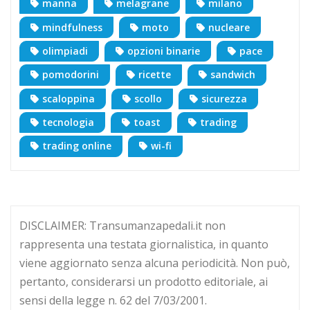
manna
melagrane
milano
mindfulness
moto
nucleare
olimpiadi
opzioni binarie
pace
pomodorini
ricette
sandwich
scaloppina
scollo
sicurezza
tecnologia
toast
trading
trading online
wi-fi
DISCLAIMER: Transumanzapedali.it non
rappresenta una testata giornalistica, in quanto
viene aggiornato senza alcuna periodicità. Non può,
pertanto, considerarsi un prodotto editoriale, ai
sensi della legge n. 62 del 7/03/2001.