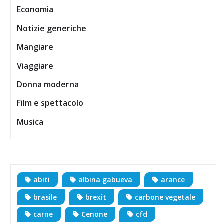
Economia
Notizie generiche
Mangiare
Viaggiare
Donna moderna
Film e spettacolo
Musica
abiti
albina gabueva
arance
brasile
brexit
carbone vegetale
carne
Cenone
cfd