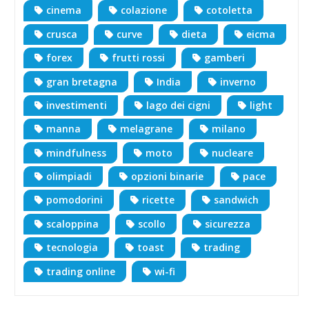
cinema
colazione
cotoletta
crusca
curve
dieta
eicma
forex
frutti rossi
gamberi
gran bretagna
India
inverno
investimenti
lago dei cigni
light
manna
melagrane
milano
mindfulness
moto
nucleare
olimpiadi
opzioni binarie
pace
pomodorini
ricette
sandwich
scaloppina
scollo
sicurezza
tecnologia
toast
trading
trading online
wi-fi