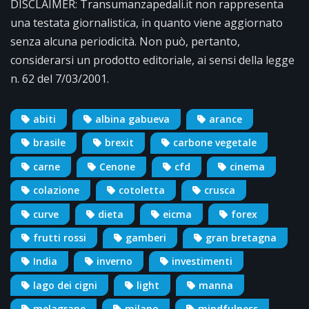
DISCLAIMER: Transumanzapedali.it non rappresenta
una testata giornalistica, in quanto viene aggiornato
senza alcuna periodicità. Non può, pertanto,
considerarsi un prodotto editoriale, ai sensi della legge
n. 62 del 7/03/2001.
abiti
albina gabueva
arance
brasile
brexit
carbone vegetale
carne
Cenone
cfd
cinema
colazione
cotoletta
crusca
curve
dieta
eicma
forex
frutti rossi
gamberi
gran bretagna
India
inverno
investimenti
lago dei cigni
light
manna
melagrane
milano
mindfulness