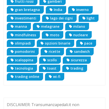
frutti rossi
gamberi
gran bretagna
India
inverno
investimenti
lago dei cigni
light
manna
melagrane
milano
mindfulness
moto
nucleare
olimpiadi
opzioni binarie
pace
pomodorini
ricette
sandwich
scaloppina
scollo
sicurezza
tecnologia
toast
trading
trading online
wi-fi
DISCLAIMER: Transumanzapedali.it non