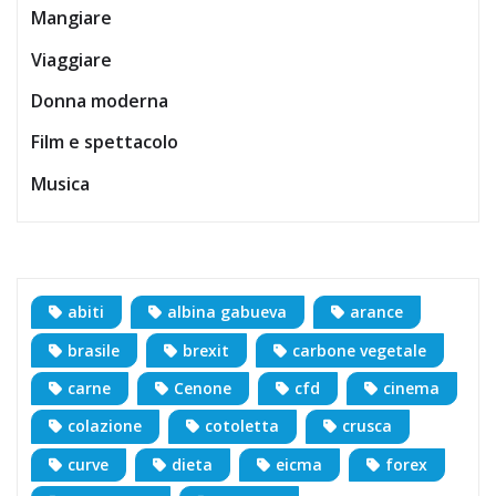
Mangiare
Viaggiare
Donna moderna
Film e spettacolo
Musica
abiti
albina gabueva
arance
brasile
brexit
carbone vegetale
carne
Cenone
cfd
cinema
colazione
cotoletta
crusca
curve
dieta
eicma
forex