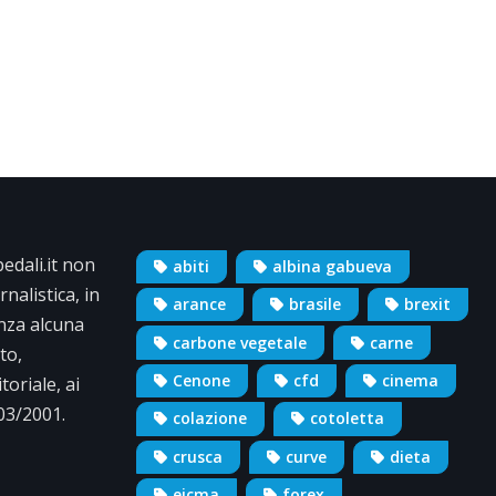
dali.it non
abiti
albina gabueva
nalistica, in
arance
brasile
brexit
nza alcuna
carbone vegetale
carne
to,
Cenone
cfd
cinema
oriale, ai
/03/2001.
colazione
cotoletta
crusca
curve
dieta
eicma
forex