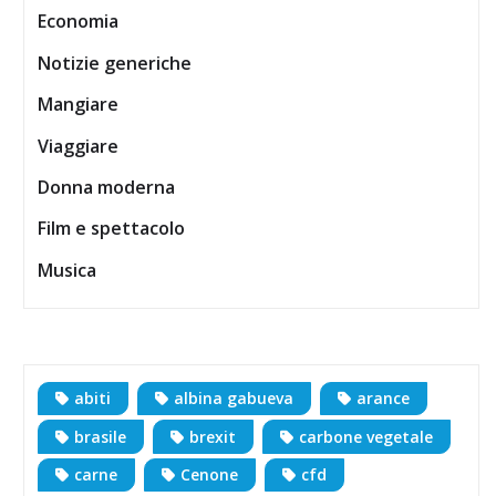
Economia
Notizie generiche
Mangiare
Viaggiare
Donna moderna
Film e spettacolo
Musica
abiti
albina gabueva
arance
brasile
brexit
carbone vegetale
carne
Cenone
cfd