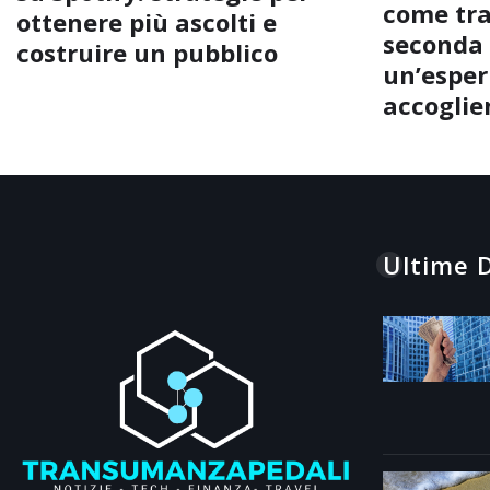
come tra
ottenere più ascolti e
seconda 
costruire un pubblico
un’esperi
accoglie
Ultime D