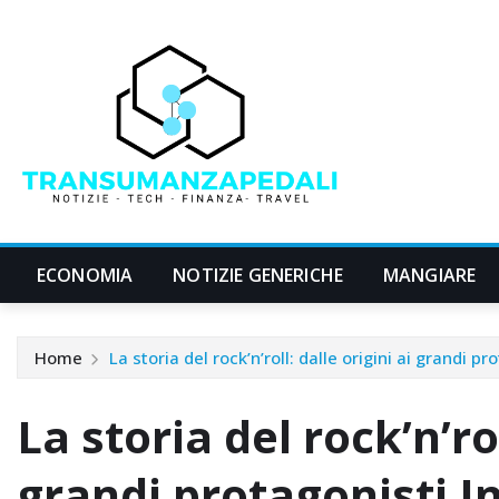
Skip
to
content
ECONOMIA
NOTIZIE GENERICHE
MANGIARE
Home
La storia del rock’n’roll: dalle origini ai grandi p
La storia del rock’n’rol
grandi protagonisti I