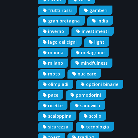
frutti rossi
gamberi
gran bretagna
India
inverno
investimenti
lago dei cigni
light
manna
melagrane
milano
mindfulness
moto
nucleare
olimpiadi
opzioni binarie
pace
pomodorini
ricette
sandwich
scaloppina
scollo
sicurezza
tecnologia
toast
trading