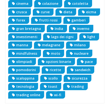
cinema
colazione
cotoletta
crusca
curve
dieta
eicma
forex
frutti rossi
gamberi
gran bretagna
India
inverno
investimenti
lago dei cigni
light
manna
melagrane
milano
mindfulness
moto
nucleare
olimpiadi
opzioni binarie
pace
pomodorini
ricette
sandwich
scaloppina
scollo
sicurezza
tecnologia
toast
trading
trading online
wi-fi