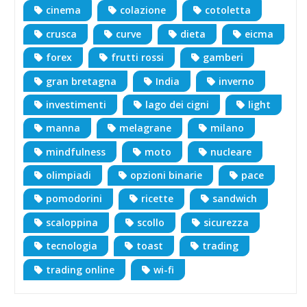
cinema
colazione
cotoletta
crusca
curve
dieta
eicma
forex
frutti rossi
gamberi
gran bretagna
India
inverno
investimenti
lago dei cigni
light
manna
melagrane
milano
mindfulness
moto
nucleare
olimpiadi
opzioni binarie
pace
pomodorini
ricette
sandwich
scaloppina
scollo
sicurezza
tecnologia
toast
trading
trading online
wi-fi