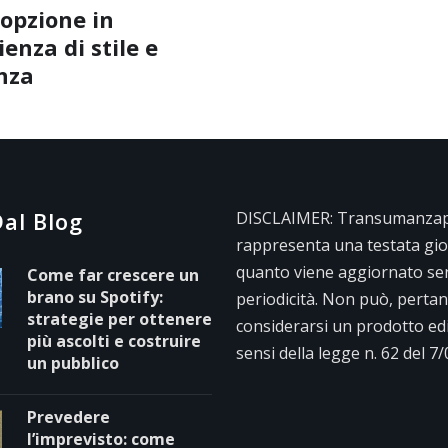
opzione in
enza di stile e
nza
al Blog
DISCLAIMER: Transumanzape
rappresenta una testata gior
quanto viene aggiornato se
Come far crescere un
brano su Spotify:
periodicità. Non può, pertan
strategie per ottenere
considerarsi un prodotto edit
più ascolti e costruire
sensi della legge n. 62 del 7
un pubblico
Prevedere
l’imprevisto: come