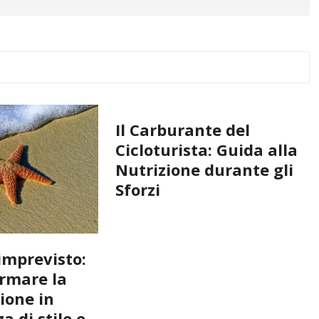
Il Carburante del
Cicloturista: Guida alla
Nutrizione durante gli
Sforzi
imprevisto:
rmare la
ione in
a di stile e