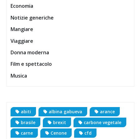
Economia
Notizie generiche
Mangiare
Viaggiare
Donna moderna
Film e spettacolo
Musica
abiti
albina gabueva
arance
brasile
brexit
carbone vegetale
carne
Cenone
cfd