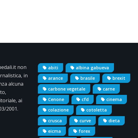
dali.it non
abiti
albina gabueva
nalistica, in
arance
brasile
brexit
nza alcuna
carbone vegetale
carne
to,
Cenone
cfd
cinema
oriale, ai
/03/2001.
colazione
cotoletta
crusca
curve
dieta
eicma
forex