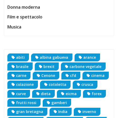
Donna moderna
Film e spettacolo
Musica
abiti
albina gabueva
arance
brasile
brexit
carbone vegetale
carne
Cenone
cfd
cinema
colazione
cotoletta
crusca
curve
dieta
eicma
forex
frutti rossi
gamberi
gran bretagna
India
inverno