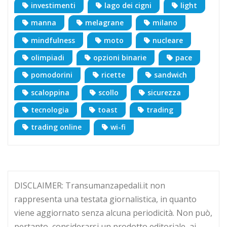
investimenti
lago dei cigni
light
manna
melagrane
milano
mindfulness
moto
nucleare
olimpiadi
opzioni binarie
pace
pomodorini
ricette
sandwich
scaloppina
scollo
sicurezza
tecnologia
toast
trading
trading online
wi-fi
DISCLAIMER: Transumanzapedali.it non
rappresenta una testata giornalistica, in quanto
viene aggiornato senza alcuna periodicità. Non può,
pertanto, considerarsi un prodotto editoriale, ai