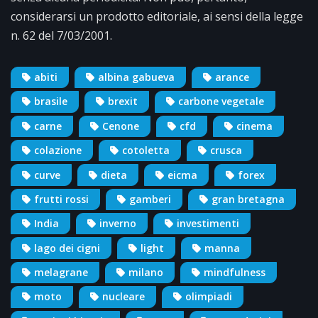
considerarsi un prodotto editoriale, ai sensi della legge
n. 62 del 7/03/2001.
abiti
albina gabueva
arance
brasile
brexit
carbone vegetale
carne
Cenone
cfd
cinema
colazione
cotoletta
crusca
curve
dieta
eicma
forex
frutti rossi
gamberi
gran bretagna
India
inverno
investimenti
lago dei cigni
light
manna
melagrane
milano
mindfulness
moto
nucleare
olimpiadi