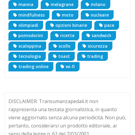
manna
melagrane
milano
mindfulness
moto
nucleare
olimpiadi
opzioni binarie
pace
pomodorini
ricette
sandwich
scaloppina
scollo
sicurezza
tecnologia
toast
trading
trading online
wi-fi
DISCLAIMER: Transumanzapedali.it non
rappresenta una testata giornalistica, in quanto
viene aggiornato senza alcuna periodicità. Non può,
pertanto, considerarsi un prodotto editoriale, ai
sensi della legge n. 62 del 7/03/2001.