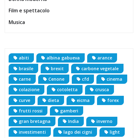
Film e spettacolo
Musica
abiti
albina gabueva
arance
brasile
brexit
carbone vegetale
carne
Cenone
cfd
cinema
colazione
cotoletta
crusca
curve
dieta
eicma
forex
frutti rossi
gamberi
gran bretagna
India
inverno
investimenti
lago dei cigni
light