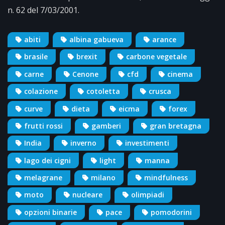
n. 62 del 7/03/2001.
abiti
albina gabueva
arance
brasile
brexit
carbone vegetale
carne
Cenone
cfd
cinema
colazione
cotoletta
crusca
curve
dieta
eicma
forex
frutti rossi
gamberi
gran bretagna
India
inverno
investimenti
lago dei cigni
light
manna
melagrane
milano
mindfulness
moto
nucleare
olimpiadi
opzioni binarie
pace
pomodorini