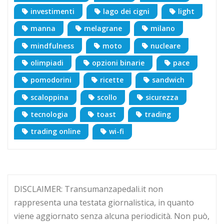
investimenti
lago dei cigni
light
manna
melagrane
milano
mindfulness
moto
nucleare
olimpiadi
opzioni binarie
pace
pomodorini
ricette
sandwich
scaloppina
scollo
sicurezza
tecnologia
toast
trading
trading online
wi-fi
DISCLAIMER: Transumanzapedali.it non
rappresenta una testata giornalistica, in quanto
viene aggiornato senza alcuna periodicità. Non può,