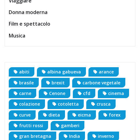
Viaggiare
Donna moderna
Film e spettacolo
Musica
abiti
albina gabueva
arance
brasile
brexit
carbone vegetale
carne
Cenone
cfd
cinema
colazione
cotoletta
crusca
curve
dieta
eicma
forex
frutti rossi
gamberi
gran bretagna
India
inverno