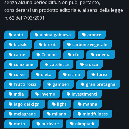
senza alcuna periodicità. Non può, pertanto,
considerarsi un prodotto editoriale, ai sensi della legge
n. 62 del 7/03/2001.
abiti
albina gabueva
arance
brasile
brexit
carbone vegetale
carne
Cenone
cfd
cinema
colazione
cotoletta
crusca
curve
dieta
eicma
forex
frutti rossi
gamberi
gran bretagna
India
inverno
investimenti
lago dei cigni
light
manna
melagrane
milano
mindfulness
moto
nucleare
olimpiadi