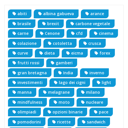
abiti
albina gabueva
arance
brasile
brexit
carbone vegetale
carne
Cenone
cfd
cinema
colazione
cotoletta
crusca
curve
dieta
eicma
forex
frutti rossi
gamberi
gran bretagna
India
inverno
investimenti
lago dei cigni
light
manna
melagrane
milano
mindfulness
moto
nucleare
olimpiadi
opzioni binarie
pace
pomodorini
ricette
sandwich