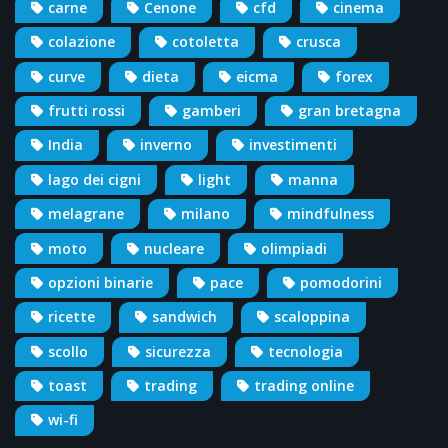
carne
Cenone
cfd
cinema
colazione
cotoletta
crusca
curve
dieta
eicma
forex
frutti rossi
gamberi
gran bretagna
India
inverno
investimenti
lago dei cigni
light
manna
melagrane
milano
mindfulness
moto
nucleare
olimpiadi
opzioni binarie
pace
pomodorini
ricette
sandwich
scaloppina
scollo
sicurezza
tecnologia
toast
trading
trading online
wi-fi