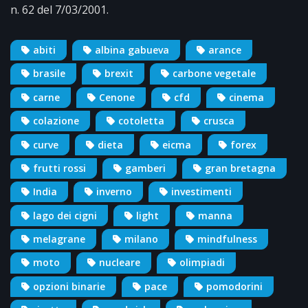
n. 62 del 7/03/2001.
abiti
albina gabueva
arance
brasile
brexit
carbone vegetale
carne
Cenone
cfd
cinema
colazione
cotoletta
crusca
curve
dieta
eicma
forex
frutti rossi
gamberi
gran bretagna
India
inverno
investimenti
lago dei cigni
light
manna
melagrane
milano
mindfulness
moto
nucleare
olimpiadi
opzioni binarie
pace
pomodorini