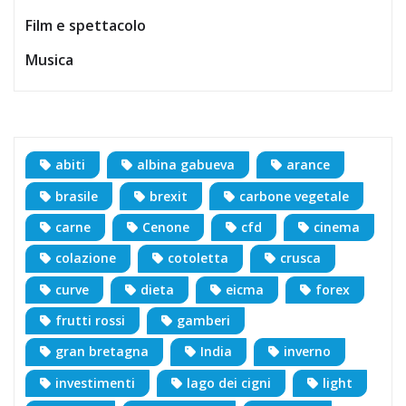
Film e spettacolo
Musica
abiti
albina gabueva
arance
brasile
brexit
carbone vegetale
carne
Cenone
cfd
cinema
colazione
cotoletta
crusca
curve
dieta
eicma
forex
frutti rossi
gamberi
gran bretagna
India
inverno
investimenti
lago dei cigni
light