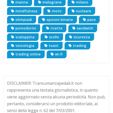
manna
melagrane
milano
mindfulness
moto
nucleare
olimpiadi
opzioni binarie
pace
pomodorini
ricette
sandwich
scaloppina
scollo
sicurezza
tecnologia
toast
trading
trading online
wi-fi
DISCLAIMER: Transumanzapedali.it non
rappresenta una testata giornalistica, in quanto
viene aggiornato senza alcuna periodicità. Non può,
pertanto, considerarsi un prodotto editoriale, ai
sensi della legge n. 62 del 7/03/2001.