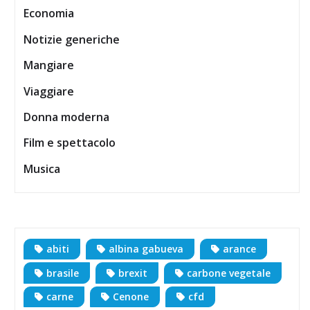
Economia
Notizie generiche
Mangiare
Viaggiare
Donna moderna
Film e spettacolo
Musica
abiti
albina gabueva
arance
brasile
brexit
carbone vegetale
carne
Cenone
cfd