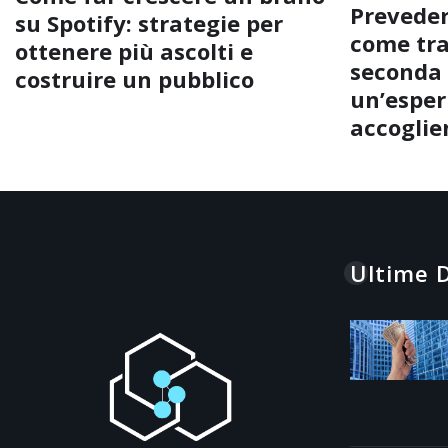
Preveder
su Spotify: strategie per
come tra
ottenere più ascolti e
seconda 
costruire un pubblico
un’esperi
accoglie
Ultime D