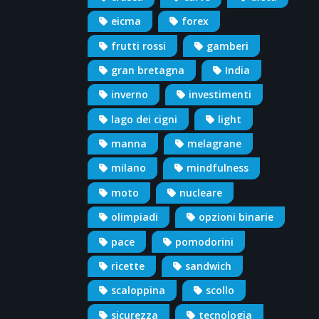
eicma
forex
frutti rossi
gamberi
gran bretagna
India
inverno
investimenti
lago dei cigni
light
manna
melagrane
milano
mindfulness
moto
nucleare
olimpiadi
opzioni binarie
pace
pomodorini
ricette
sandwich
scaloppina
scollo
sicurezza
tecnologia