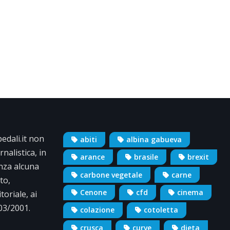
dali.it non
abiti
albina gabueva
nalistica, in
arance
brasile
brexit
nza alcuna
carbone vegetale
carne
to,
Cenone
cfd
cinema
oriale, ai
/03/2001.
colazione
cotoletta
crusca
curve
dieta