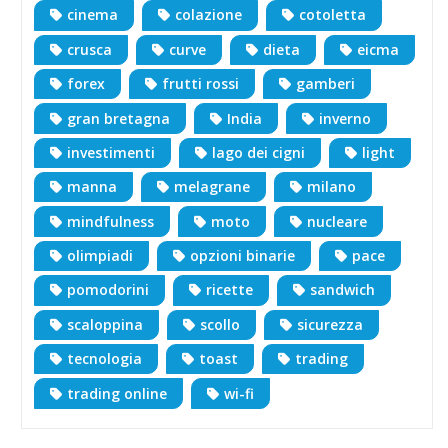
cinema
colazione
cotoletta
crusca
curve
dieta
eicma
forex
frutti rossi
gamberi
gran bretagna
India
inverno
investimenti
lago dei cigni
light
manna
melagrane
milano
mindfulness
moto
nucleare
olimpiadi
opzioni binarie
pace
pomodorini
ricette
sandwich
scaloppina
scollo
sicurezza
tecnologia
toast
trading
trading online
wi-fi