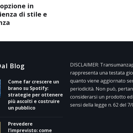
opzione in
enza di stile e
nza
al Blog
DISCLAIMER: Transumanzape
rappresenta una testata gior
quanto viene aggiornato se
Come far crescere un
brano su Spotify:
periodicità. Non può, pertan
strategie per ottenere
considerarsi un prodotto edit
più ascolti e costruire
sensi della legge n. 62 del 7
un pubblico
Prevedere
l’imprevisto: come