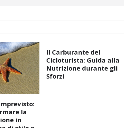
Il Carburante del
Cicloturista: Guida alla
Nutrizione durante gli
Sforzi
imprevisto:
rmare la
ione in
a di stile e