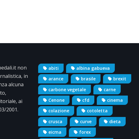
dali.it non
abiti
albina gabueva
nalistica, in
arance
brasile
brexit
nza alcuna
carbone vegetale
carne
to,
Cenone
cfd
cinema
oriale, ai
/03/2001.
colazione
cotoletta
crusca
curve
dieta
eicma
forex