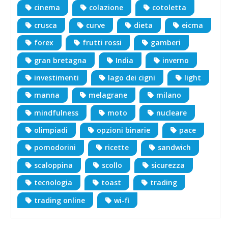
cinema
colazione
cotoletta
crusca
curve
dieta
eicma
forex
frutti rossi
gamberi
gran bretagna
India
inverno
investimenti
lago dei cigni
light
manna
melagrane
milano
mindfulness
moto
nucleare
olimpiadi
opzioni binarie
pace
pomodorini
ricette
sandwich
scaloppina
scollo
sicurezza
tecnologia
toast
trading
trading online
wi-fi