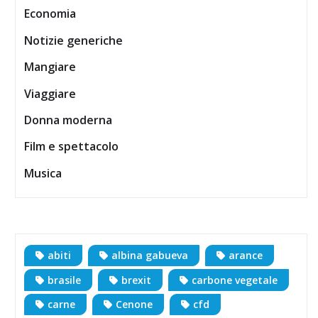
Economia
Notizie generiche
Mangiare
Viaggiare
Donna moderna
Film e spettacolo
Musica
abiti
albina gabueva
arance
brasile
brexit
carbone vegetale
carne
Cenone
cfd