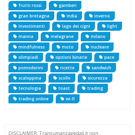
frutti rossi
gamberi
gran bretagna
India
inverno
investimenti
lago dei cigni
light
manna
melagrane
milano
mindfulness
moto
nucleare
olimpiadi
opzioni binarie
pace
pomodorini
ricette
sandwich
scaloppina
scollo
sicurezza
tecnologia
toast
trading
trading online
wi-fi
DISCLAIMER: Transumanzapedali.it non