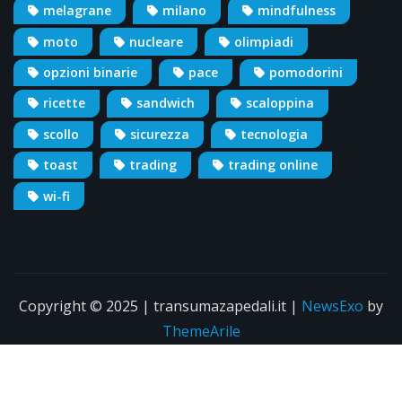
melagrane
milano
mindfulness
moto
nucleare
olimpiadi
opzioni binarie
pace
pomodorini
ricette
sandwich
scaloppina
scollo
sicurezza
tecnologia
toast
trading
trading online
wi-fi
Copyright © 2025 | transumazapedali.it
|
NewsExo
by
ThemeArile
Info
Pubblicità