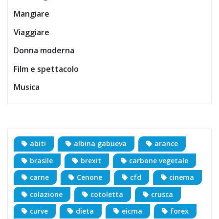
Mangiare
Viaggiare
Donna moderna
Film e spettacolo
Musica
abiti
albina gabueva
arance
brasile
brexit
carbone vegetale
carne
Cenone
cfd
cinema
colazione
cotoletta
crusca
curve
dieta
eicma
forex