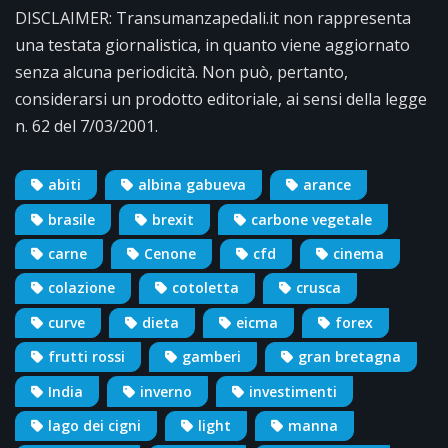
DISCLAIMER: Transumanzapedali.it non rappresenta
una testata giornalistica, in quanto viene aggiornato
senza alcuna periodicità. Non può, pertanto,
considerarsi un prodotto editoriale, ai sensi della legge
n. 62 del 7/03/2001.
abiti
albina gabueva
arance
brasile
brexit
carbone vegetale
carne
Cenone
cfd
cinema
colazione
cotoletta
crusca
curve
dieta
eicma
forex
frutti rossi
gamberi
gran bretagna
India
inverno
investimenti
lago dei cigni
light
manna