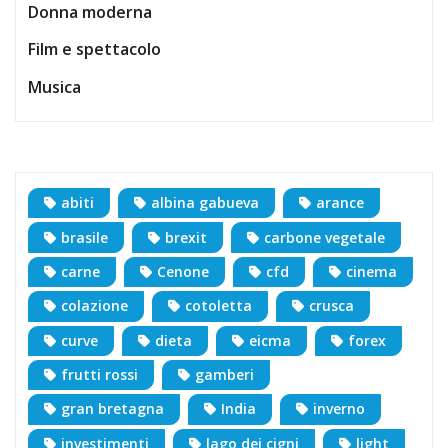
Donna moderna
Film e spettacolo
Musica
abiti
albina gabueva
arance
brasile
brexit
carbone vegetale
carne
Cenone
cfd
cinema
colazione
cotoletta
crusca
curve
dieta
eicma
forex
frutti rossi
gamberi
gran bretagna
India
inverno
investimenti
lago dei cigni
light