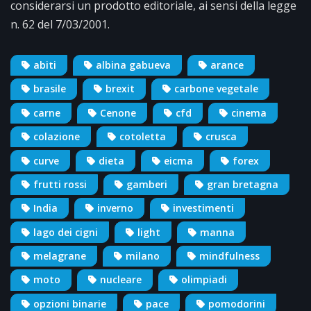
considerarsi un prodotto editoriale, ai sensi della legge
n. 62 del 7/03/2001.
abiti
albina gabueva
arance
brasile
brexit
carbone vegetale
carne
Cenone
cfd
cinema
colazione
cotoletta
crusca
curve
dieta
eicma
forex
frutti rossi
gamberi
gran bretagna
India
inverno
investimenti
lago dei cigni
light
manna
melagrane
milano
mindfulness
moto
nucleare
olimpiadi
opzioni binarie
pace
pomodorini