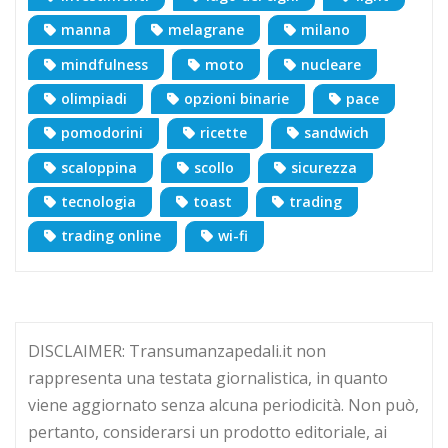
manna
melagrane
milano
mindfulness
moto
nucleare
olimpiadi
opzioni binarie
pace
pomodorini
ricette
sandwich
scaloppina
scollo
sicurezza
tecnologia
toast
trading
trading online
wi-fi
DISCLAIMER: Transumanzapedali.it non
rappresenta una testata giornalistica, in quanto
viene aggiornato senza alcuna periodicità. Non può,
pertanto, considerarsi un prodotto editoriale, ai