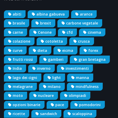
abiti
albina gabueva
arance
brasile
brexit
carbone vegetale
carne
Cenone
cfd
cinema
colazione
cotoletta
crusca
curve
dieta
eicma
forex
frutti rossi
gamberi
gran bretagna
India
inverno
investimenti
lago dei cigni
light
manna
melagrane
milano
mindfulness
moto
nucleare
olimpiadi
opzioni binarie
pace
pomodorini
ricette
sandwich
scaloppina