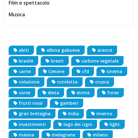
Film e spettacolo
Musica
abiti
albina gabueva
arance
brasile
brexit
carbone vegetale
carne
Cenone
cfd
cinema
colazione
cotoletta
crusca
curve
dieta
eicma
forex
frutti rossi
gamberi
gran bretagna
India
inverno
investimenti
lago dei cigni
light
manna
melagrane
milano