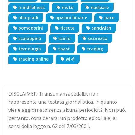
mindfulness
moto
nucleare
olimpiadi
opzioni binarie
pace
pomodorini
ricette
sandwich
scaloppina
scollo
sicurezza
tecnologia
toast
trading
trading online
wi-fi
DISCLAIMER: Transumanzapedali.it non
rappresenta una testata giornalistica, in quanto
viene aggiornato senza alcuna periodicità. Non può,
pertanto, considerarsi un prodotto editoriale, ai
sensi della legge n. 62 del 7/03/2001.