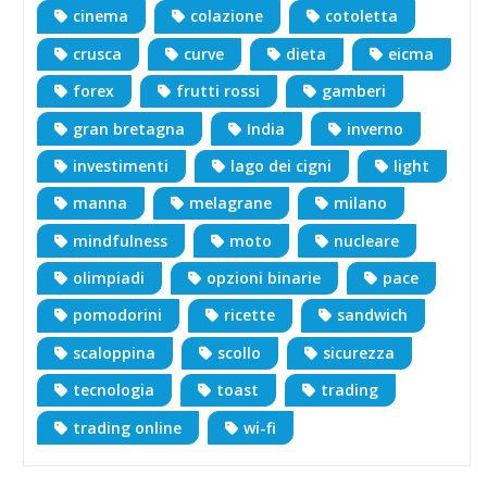
cinema
colazione
cotoletta
crusca
curve
dieta
eicma
forex
frutti rossi
gamberi
gran bretagna
India
inverno
investimenti
lago dei cigni
light
manna
melagrane
milano
mindfulness
moto
nucleare
olimpiadi
opzioni binarie
pace
pomodorini
ricette
sandwich
scaloppina
scollo
sicurezza
tecnologia
toast
trading
trading online
wi-fi