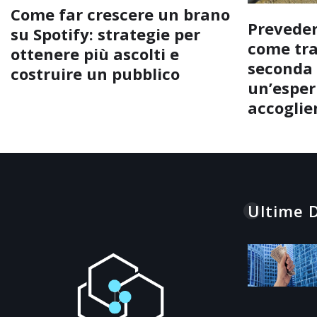
Come far crescere un brano
Preveder
su Spotify: strategie per
come tra
ottenere più ascolti e
seconda 
costruire un pubblico
un’esperi
accoglie
Ultime D