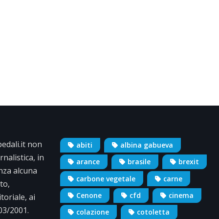
dali.it non
abiti
albina gabueva
nalistica, in
arance
brasile
brexit
nza alcuna
carbone vegetale
carne
to,
Cenone
cfd
cinema
oriale, ai
/03/2001.
colazione
cotoletta