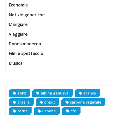
Economia
Notizie generiche
Mangiare
Viaggiare
Donna moderna
Film e spettacolo
Musica
abiti
albina gabueva
arance
brasile
brexit
carbone vegetale
carne
Cenone
cfd