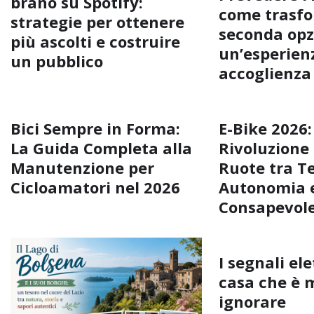
brano su Spotify:
come trasfo
strategie per ottenere
seconda opz
più ascolti e costruire
un’esperienz
un pubblico
accoglienza
Bici Sempre in Forma:
E-Bike 2026:
La Guida Completa alla
Rivoluzione
Manutenzione per
Ruote tra T
Cicloamatori nel 2026
Autonomia e
Consapevol
I segnali ele
casa che è 
ignorare