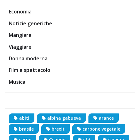
Economia
Notizie generiche
Mangiare
Viaggiare
Donna moderna
Film e spettacolo
Musica
abiti
albina gabueva
arance
brasile
brexit
carbone vegetale
carne
Cenone
cfd
cinema