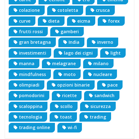
colazione
cotoletta
crusca
curve
dieta
eicma
forex
frutti rossi
gamberi
gran bretagna
India
inverno
investimenti
lago dei cigni
light
manna
melagrane
milano
mindfulness
moto
nucleare
olimpiadi
opzioni binarie
pace
pomodorini
ricette
sandwich
scaloppina
scollo
sicurezza
tecnologia
toast
trading
trading online
wi-fi