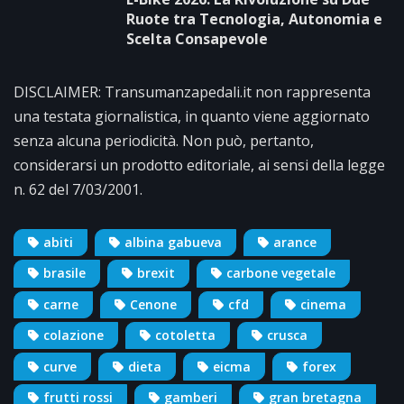
Ruote tra Tecnologia, Autonomia e
Scelta Consapevole
DISCLAIMER: Transumanzapedali.it non rappresenta
una testata giornalistica, in quanto viene aggiornato
senza alcuna periodicità. Non può, pertanto,
considerarsi un prodotto editoriale, ai sensi della legge
n. 62 del 7/03/2001.
abiti
albina gabueva
arance
brasile
brexit
carbone vegetale
carne
Cenone
cfd
cinema
colazione
cotoletta
crusca
curve
dieta
eicma
forex
frutti rossi
gamberi
gran bretagna