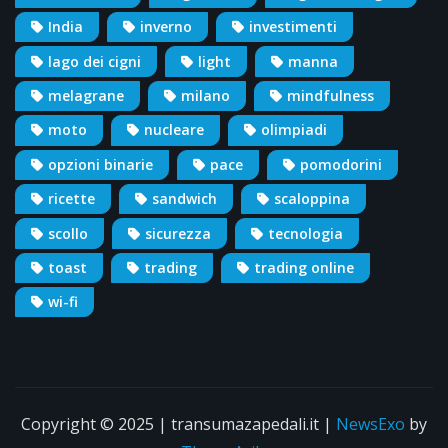
India
inverno
investimenti
lago dei cigni
light
manna
melagrane
milano
mindfulness
moto
nucleare
olimpiadi
opzioni binarie
pace
pomodorini
ricette
sandwich
scaloppina
scollo
sicurezza
tecnologia
toast
trading
trading online
wi-fi
Copyright © 2025 | transumazapedali.it
|
NewsExo
by