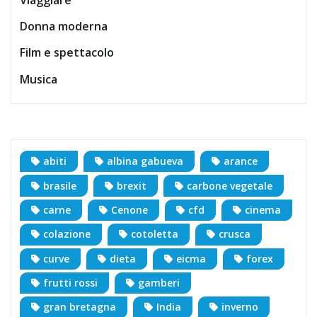
Donna moderna
Film e spettacolo
Musica
abiti
albina gabueva
arance
brasile
brexit
carbone vegetale
carne
Cenone
cfd
cinema
colazione
cotoletta
crusca
curve
dieta
eicma
forex
frutti rossi
gamberi
gran bretagna
India
inverno