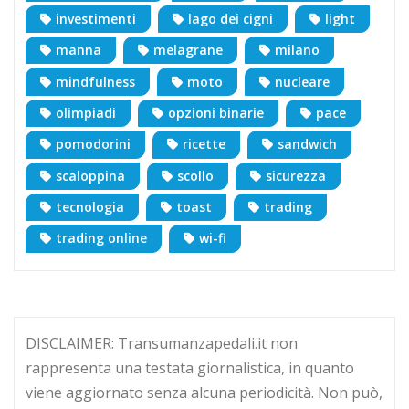
investimenti
lago dei cigni
light
manna
melagrane
milano
mindfulness
moto
nucleare
olimpiadi
opzioni binarie
pace
pomodorini
ricette
sandwich
scaloppina
scollo
sicurezza
tecnologia
toast
trading
trading online
wi-fi
DISCLAIMER: Transumanzapedali.it non
rappresenta una testata giornalistica, in quanto
viene aggiornato senza alcuna periodicità. Non può,