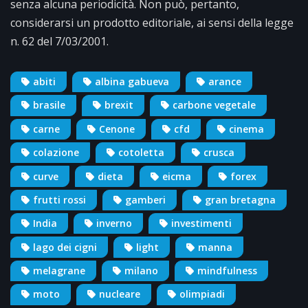
senza alcuna periodicità. Non può, pertanto,
considerarsi un prodotto editoriale, ai sensi della legge
n. 62 del 7/03/2001.
abiti
albina gabueva
arance
brasile
brexit
carbone vegetale
carne
Cenone
cfd
cinema
colazione
cotoletta
crusca
curve
dieta
eicma
forex
frutti rossi
gamberi
gran bretagna
India
inverno
investimenti
lago dei cigni
light
manna
melagrane
milano
mindfulness
moto
nucleare
olimpiadi