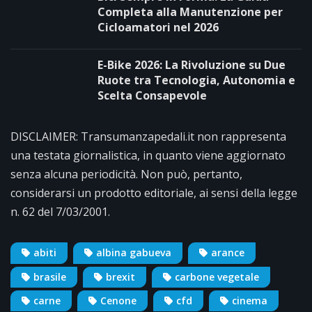
Completa alla Manutenzione per
Cicloamatori nel 2026
E-Bike 2026: La Rivoluzione su Due
Ruote tra Tecnologia, Autonomia e
Scelta Consapevole
DISCLAIMER: Transumanzapedali.it non rappresenta
una testata giornalistica, in quanto viene aggiornato
senza alcuna periodicità. Non può, pertanto,
considerarsi un prodotto editoriale, ai sensi della legge
n. 62 del 7/03/2001.
abiti
albina gabueva
arance
brasile
brexit
carbone vegetale
carne
Cenone
cfd
cinema