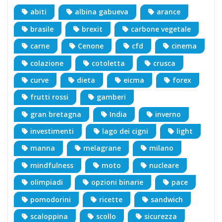
abiti
albina gabueva
arance
brasile
brexit
carbone vegetale
carne
Cenone
cfd
cinema
colazione
cotoletta
crusca
curve
dieta
eicma
forex
frutti rossi
gamberi
gran bretagna
India
inverno
investimenti
lago dei cigni
light
manna
melagrane
milano
mindfulness
moto
nucleare
olimpiadi
opzioni binarie
pace
pomodorini
ricette
sandwich
scaloppina
scollo
sicurezza