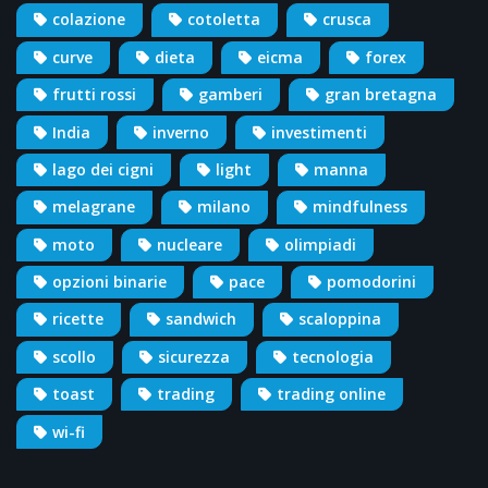
colazione
cotoletta
crusca
curve
dieta
eicma
forex
frutti rossi
gamberi
gran bretagna
India
inverno
investimenti
lago dei cigni
light
manna
melagrane
milano
mindfulness
moto
nucleare
olimpiadi
opzioni binarie
pace
pomodorini
ricette
sandwich
scaloppina
scollo
sicurezza
tecnologia
toast
trading
trading online
wi-fi