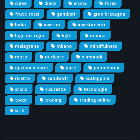
curve
dieta
eicma
forex
frutti rossi
gamberi
gran bretagna
India
inverno
investimenti
lago dei cigni
light
manna
melagrane
milano
mindfulness
moto
nucleare
olimpiadi
opzioni binarie
pace
pomodorini
ricette
sandwich
scaloppina
scollo
sicurezza
tecnologia
toast
trading
trading online
wi-fi