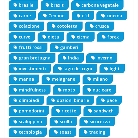
brasile
brexit
carbone vegetale
carne
Cenone
cfd
cinema
colazione
cotoletta
crusca
curve
dieta
eicma
forex
frutti rossi
gamberi
gran bretagna
India
inverno
investimenti
lago dei cigni
light
manna
melagrane
milano
mindfulness
moto
nucleare
olimpiadi
opzioni binarie
pace
pomodorini
ricette
sandwich
scaloppina
scollo
sicurezza
tecnologia
toast
trading