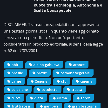
Ruote tra Tecnologia, Autonomia e
Scelta Consapevole
DISCLAIMER: Transumanzapedali.it non rappresenta
una testata giornalistica, in quanto viene aggiornato
senza alcuna periodicità. Non può, pertanto,
considerarsi un prodotto editoriale, ai sensi della legge
n. 62 del 7/03/2001.
abiti
albina gabueva
arance
brasile
brexit
carbone vegetale
carne
Cenone
cfd
cinema
colazione
cotoletta
crusca
curve
dieta
eicma
forex
frutti rossi
gamberi
gran bretagna