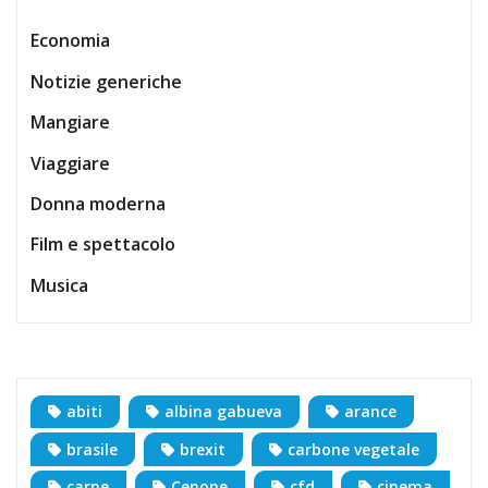
Economia
Notizie generiche
Mangiare
Viaggiare
Donna moderna
Film e spettacolo
Musica
abiti
albina gabueva
arance
brasile
brexit
carbone vegetale
carne
Cenone
cfd
cinema