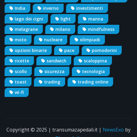
India
inverno
investimenti
lago dei cigni
light
manna
melagrane
milano
mindfulness
moto
nucleare
olimpiadi
opzioni binarie
pace
pomodorini
ricette
sandwich
scaloppina
scollo
sicurezza
tecnologia
toast
trading
trading online
wi-fi
Copyright © 2025 | transumazapedali.it
|
NewsExo
by