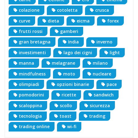
colazione
cotoletta
crusca
curve
dieta
eicma
forex
frutti rossi
gamberi
gran bretagna
India
inverno
investimenti
lago dei cigni
light
manna
melagrane
milano
mindfulness
moto
nucleare
olimpiadi
opzioni binarie
pace
pomodorini
ricette
sandwich
scaloppina
scollo
sicurezza
tecnologia
toast
trading
trading online
wi-fi