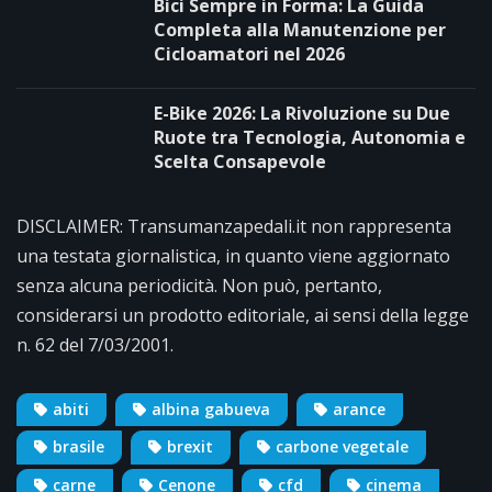
Bici Sempre in Forma: La Guida
Completa alla Manutenzione per
Cicloamatori nel 2026
E-Bike 2026: La Rivoluzione su Due
Ruote tra Tecnologia, Autonomia e
Scelta Consapevole
DISCLAIMER: Transumanzapedali.it non rappresenta
una testata giornalistica, in quanto viene aggiornato
senza alcuna periodicità. Non può, pertanto,
considerarsi un prodotto editoriale, ai sensi della legge
n. 62 del 7/03/2001.
abiti
albina gabueva
arance
brasile
brexit
carbone vegetale
carne
Cenone
cfd
cinema