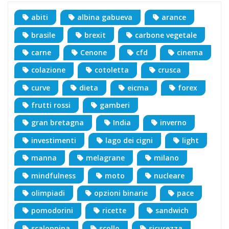
abiti
albina gabueva
arance
brasile
brexit
carbone vegetale
carne
Cenone
cfd
cinema
colazione
cotoletta
crusca
curve
dieta
eicma
forex
frutti rossi
gamberi
gran bretagna
India
inverno
investimenti
lago dei cigni
light
manna
melagrane
milano
mindfulness
moto
nucleare
olimpiadi
opzioni binarie
pace
pomodorini
ricette
sandwich
scaloppina
scollo
sicurezza