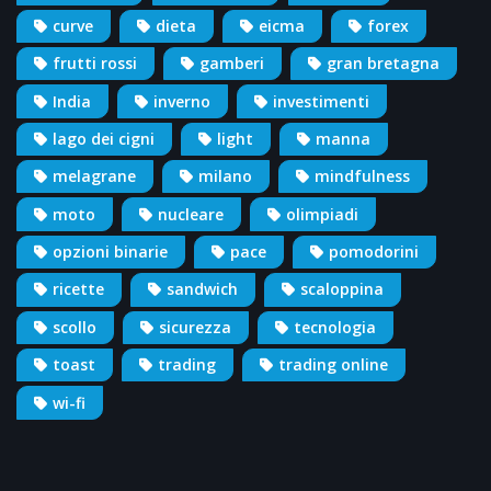
curve
dieta
eicma
forex
frutti rossi
gamberi
gran bretagna
India
inverno
investimenti
lago dei cigni
light
manna
melagrane
milano
mindfulness
moto
nucleare
olimpiadi
opzioni binarie
pace
pomodorini
ricette
sandwich
scaloppina
scollo
sicurezza
tecnologia
toast
trading
trading online
wi-fi