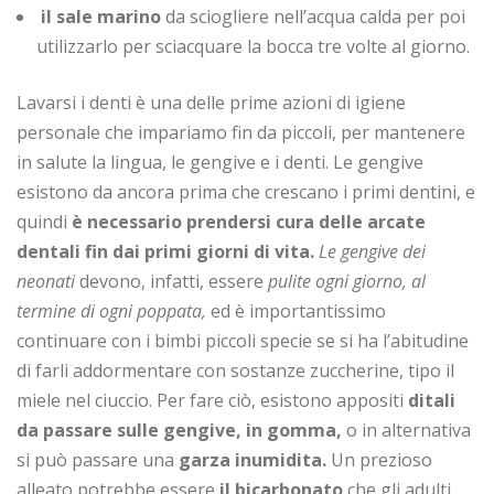
il sale marino
da sciogliere nell’acqua calda per poi
utilizzarlo per sciacquare la bocca tre volte al giorno.
Lavarsi i denti è una delle prime azioni di igiene
personale che impariamo fin da piccoli, per mantenere
in salute la lingua, le gengive e i denti. Le gengive
esistono da ancora prima che crescano i primi dentini, e
quindi
è necessario prendersi cura delle arcate
dentali fin dai primi giorni di vita.
Le gengive dei
neonati
devono, infatti, essere
pulite ogni giorno, al
termine di ogni poppata,
ed è importantissimo
continuare con i bimbi piccoli specie se si ha l’abitudine
di farli addormentare con sostanze zuccherine, tipo il
miele nel ciuccio. Per fare ciò, esistono appositi
ditali
da passare sulle gengive, in gomma,
o in alternativa
si può passare una
garza inumidita.
Un prezioso
alleato potrebbe essere
il bicarbonato
che gli adulti