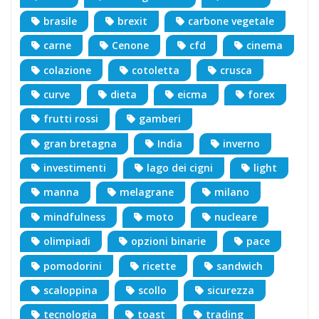
brasile
brexit
carbone vegetale
carne
Cenone
cfd
cinema
colazione
cotoletta
crusca
curve
dieta
eicma
forex
frutti rossi
gamberi
gran bretagna
India
inverno
investimenti
lago dei cigni
light
manna
melagrane
milano
mindfulness
moto
nucleare
olimpiadi
opzioni binarie
pace
pomodorini
ricette
sandwich
scaloppina
scollo
sicurezza
tecnologia
toast
trading