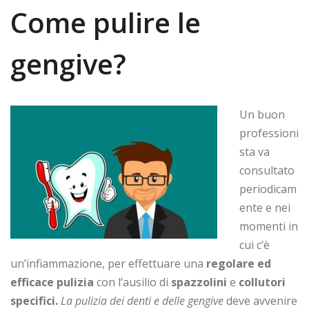
Come pulire le
gengive?
Un buon
professioni
sta va
consultato
periodicam
ente e nei
momenti in
cui c’è
un’infiammazione, per effettuare una
regolare ed
efficace pulizia
con l’ausilio di
spazzolini
e
collutori
specifici.
La pulizia dei denti e delle gengive
deve avvenire