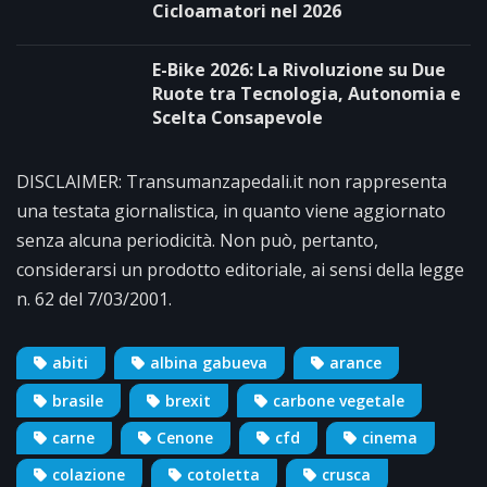
Cicloamatori nel 2026
E-Bike 2026: La Rivoluzione su Due
Ruote tra Tecnologia, Autonomia e
Scelta Consapevole
DISCLAIMER: Transumanzapedali.it non rappresenta
una testata giornalistica, in quanto viene aggiornato
senza alcuna periodicità. Non può, pertanto,
considerarsi un prodotto editoriale, ai sensi della legge
n. 62 del 7/03/2001.
abiti
albina gabueva
arance
brasile
brexit
carbone vegetale
carne
Cenone
cfd
cinema
colazione
cotoletta
crusca