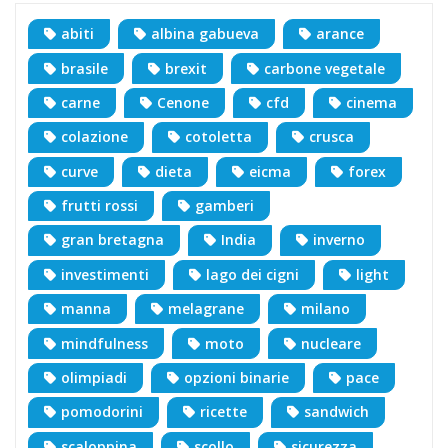
abiti
albina gabueva
arance
brasile
brexit
carbone vegetale
carne
Cenone
cfd
cinema
colazione
cotoletta
crusca
curve
dieta
eicma
forex
frutti rossi
gamberi
gran bretagna
India
inverno
investimenti
lago dei cigni
light
manna
melagrane
milano
mindfulness
moto
nucleare
olimpiadi
opzioni binarie
pace
pomodorini
ricette
sandwich
scaloppina
scollo
sicurezza