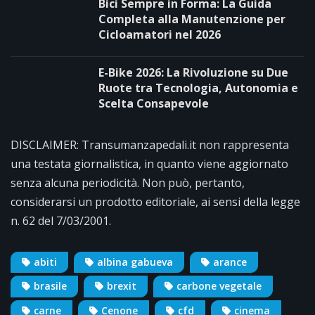
Bici Sempre in Forma: La Guida
Completa alla Manutenzione per
Cicloamatori nel 2026
E-Bike 2026: La Rivoluzione su Due
Ruote tra Tecnologia, Autonomia e
Scelta Consapevole
DISCLAIMER: Transumanzapedali.it non rappresenta
una testata giornalistica, in quanto viene aggiornato
senza alcuna periodicità. Non può, pertanto,
considerarsi un prodotto editoriale, ai sensi della legge
n. 62 del 7/03/2001.
abiti
albina gabueva
arance
brasile
brexit
carbone vegetale
carne
Cenone
cfd
cinema