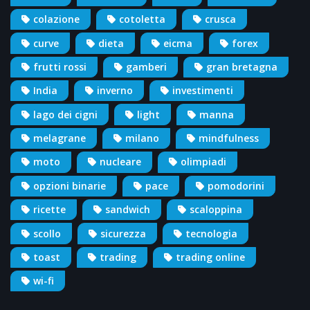
colazione
cotoletta
crusca
curve
dieta
eicma
forex
frutti rossi
gamberi
gran bretagna
India
inverno
investimenti
lago dei cigni
light
manna
melagrane
milano
mindfulness
moto
nucleare
olimpiadi
opzioni binarie
pace
pomodorini
ricette
sandwich
scaloppina
scollo
sicurezza
tecnologia
toast
trading
trading online
wi-fi