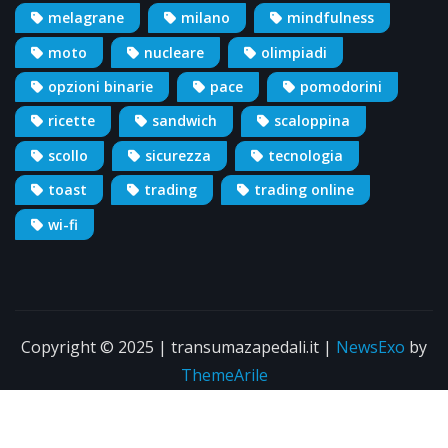
melagrane
milano
mindfulness
moto
nucleare
olimpiadi
opzioni binarie
pace
pomodorini
ricette
sandwich
scaloppina
scollo
sicurezza
tecnologia
toast
trading
trading online
wi-fi
Copyright © 2025 | transumazapedali.it
|
NewsExo
by
ThemeArile
Info
Pubblicità