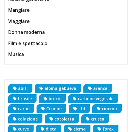
Mangiare
Viaggiare
Donna moderna
Film e spettacolo
Musica
abiti
albina gabueva
arance
brasile
brexit
carbone vegetale
carne
Cenone
cfd
cinema
colazione
cotoletta
crusca
curve
dieta
eicma
forex