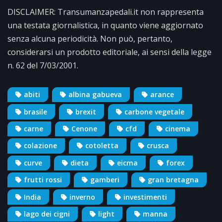
DISCLAIMER: Transumanzapedali.it non rappresenta
una testata giornalistica, in quanto viene aggiornato
senza alcuna periodicità. Non può, pertanto,
considerarsi un prodotto editoriale, ai sensi della legge
n. 62 del 7/03/2001.
abiti
albina gabueva
arance
brasile
brexit
carbone vegetale
carne
Cenone
cfd
cinema
colazione
cotoletta
crusca
curve
dieta
eicma
forex
frutti rossi
gamberi
gran bretagna
India
inverno
investimenti
lago dei cigni
light
manna