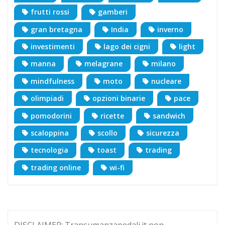
frutti rossi
gamberi
gran bretagna
India
inverno
investimenti
lago dei cigni
light
manna
melagrane
milano
mindfulness
moto
nucleare
olimpiadi
opzioni binarie
pace
pomodorini
ricette
sandwich
scaloppina
scollo
sicurezza
tecnologia
toast
trading
trading online
wi-fi
DISCLAIMER: Transumanzapedali.it non